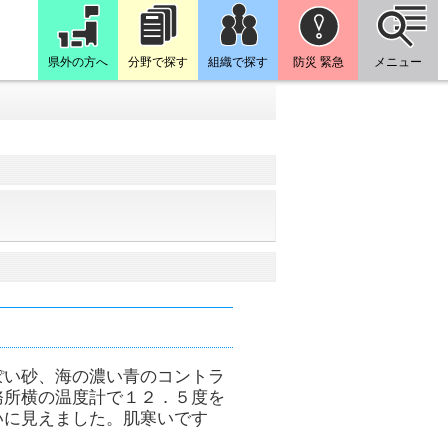
県外の方へ
分野で探す
組織で探す
防災 緊急
メニュー
ぽい砂、海の濃い青のコントラ
務所横の温度計で１２．５度を
いに見えました。肌寒いです