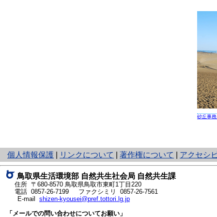
砂丘事務
と
個人情報保護
|
リンクについて
|
著作権について
|
アクセシ
り
ネ
鳥取県生活環境部 自然共生社会局 自然共生課
ッ
住所 〒680-8570
鳥取県鳥取市東町1丁目220
ト
電話
0857-26-7199
ファクシミリ 0857-26-7561
E-mail
shizen-kyousei@pref.tottori.lg.jp
へ
の
「メールでの問い合わせについてお願い」