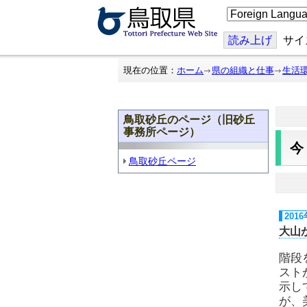
こ
の
ペ
ー
読み上げ
サイ
ジ
を
翻
現在の位置：
ホーム
県の組織と仕事
生活
訳
す
る
鳥取砂丘のページ（旧砂丘
事務所ページ）
鳥取砂丘ページ
201
大山
階段
スト
示し
が、