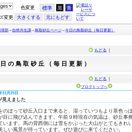
色変更
標準
黒
青
ズ変更
大
きくする
元
にもどす
環境部
自然共生課
鳥取砂丘ページ
今日の鳥取砂丘（毎日更新）
もどる
｜
今日の鳥取砂丘（毎日更新）
もどる
｜
ブログトップへ
6年11月25日
が見えました
をのぼって砂丘入口まで来ると、湿っていつもより茶色っ
が目に飛び込んできます。午前９時現在の気温は、砂丘事
ています。馬の背西側には雪をかぶった大山がとてもきれ
美しい風景が待っています。ぜひ遊びに来てください。