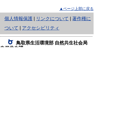
▲ページ上部に戻る
と
個人情報保護
|
リンクについて
|
著作権に
り
ついて
|
アクセシビリティ
ネ
鳥取県生活環境部 自然共生社会局
ッ
自然共生課
住所 〒680-8570
ト
鳥取県鳥取市東町1丁目220
へ
電話
0857-26-7199
ファクシミリ 0857-26-7561
の
E-mail
shizen-kyousei@pref.tottori.lg.jp
「メールでの問い合わせについてお願い」
ドメイン指定受信・拒否などの設定をされてい
る場合は、「@pref.tottori.lg.jp」からの電子メールを
受信可能な設定としてください。
鳥取砂丘レンジャー詰所
住所 〒689-0105
鳥取市福部町湯山2164-661