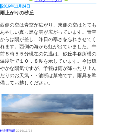
2016年11月24日
雨上がりの砂丘
西側の空は青空が広がり、東側の空はとても
あやしい真っ黒な雲が広がっています。青空
からは陽が差し、昨日の寒さを忘れさせてく
れます。西側の海から虹が出ていました。午
前８時５５分現在の気温は、砂丘事務所横の
温度計で１０．８度を示しています。今は穏
やかな陽気ですが、予報は雨が降ったり止ん
だりのお天気・・油断は禁物です。雨具を準
備してお越しください。
砂丘事務所
2016/11/24