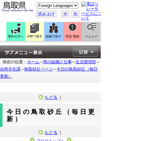
こ
の
ペ
読み上げ
大
元
ー
ジ
を
翻
訳
県外の方へ
分野で探す
組織で探す
防災 緊急
メニュー
す
る
現在の位置：
ホーム
県の組織と仕事
生活環境部
自然共生課
鳥取砂丘ページ
今日の鳥取砂丘（毎日
更新）
もどる
｜
今日の鳥取砂丘（毎日更
新）
もどる
｜
ブログトップへ