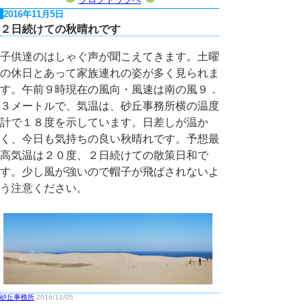
2016年11月5日
２日続けての秋晴れです
子供達のはしゃぐ声が聞こえてきます。土曜
の休日とあって家族連れの姿が多く見られま
す。午前９時現在の風向・風速は南の風９．
３メートルで、気温は、砂丘事務所横の温度
計で１８度を示しています。日差しが温か
く、今日も気持ちの良い秋晴れです。予想最
高気温は２０度、２日続けての散策日和で
す。少し風が強いので帽子が飛ばされないよ
う注意ください。
砂丘事務所
2016/11/05