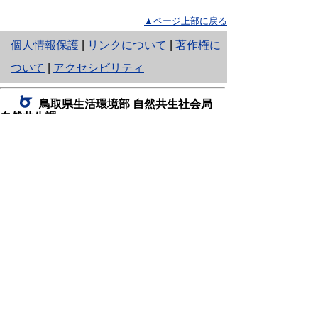
▲ページ上部に戻る
と
個人情報保護
|
リンクについて
|
著作権に
り
ついて
|
アクセシビリティ
ネ
鳥取県生活環境部 自然共生社会局
ッ
自然共生課
住所 〒680-8570
ト
鳥取県鳥取市東町1丁目220
へ
電話
0857-26-7199
ファクシミリ 0857-26-7561
の
E-mail
shizen-kyousei@pref.tottori.lg.jp
「メールでの問い合わせについてお願い」
ドメイン指定受信・拒否などの設定をされてい
る場合は、「@pref.tottori.lg.jp」からの電子メールを
受信可能な設定としてください。
鳥取砂丘レンジャー詰所
住所 〒689-0105
鳥取市福部町湯山2164-661