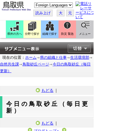
こ
の
ペ
読み上げ
大
元
ー
ジ
を
翻
訳
県外の方へ
分野で探す
組織で探す
防災 緊急
メニュー
す
る
現在の位置：
ホーム
県の組織と仕事
生活環境部
自然共生課
鳥取砂丘ページ
今日の鳥取砂丘（毎日
更新）
もどる
｜
今日の鳥取砂丘（毎日更
新）
もどる
｜
ブログトップへ