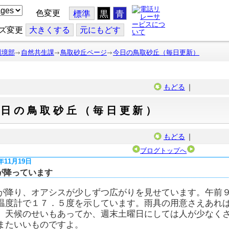
色変更
標準
黒
青
ズ変更
大
きくする
元
にもどす
環境部
自然共生課
鳥取砂丘ページ
今日の鳥取砂丘（毎日更新）
もどる
｜
今日の鳥取砂丘（毎日更新）
もどる
｜
ブログトップへ
6年11月19日
が降っています
が降り、オアシスが少しずつ広がりを見せています。午前
温度計で１７．５度を示しています。雨具の用意さえあれ
。天候のせいもあってか、週末土曜日にしては人が少なく
またいいものですよ。