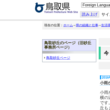
こ
の
ペ
ー
読み上げ
サイ
ジ
を
翻
現在の位置：
ホーム
県の組織と仕事
生活
訳
す
る
鳥取砂丘のページ（旧砂丘
事務所ページ）
鳥取砂丘ページ
201
小雨
小雨
横の
です
丘も