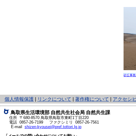
砂丘事務
と
個人情報保護
|
リンクについて
|
著作権について
|
アクセシ
り
ネ
鳥取県生活環境部 自然共生社会局 自然共生課
ッ
住所 〒680-8570
鳥取県鳥取市東町1丁目220
ト
電話
0857-26-7199
ファクシミリ 0857-26-7561
E-mail
shizen-kyousei@pref.tottori.lg.jp
へ
の
「メールでの問い合わせについてお願い」