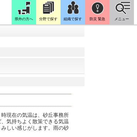
県外の方へ
分野で探す
組織で探す
防災 緊急
メニュー
９時現在の気温は、砂丘事務所
ば、気持ちよく散策できる気温
さみしい感じがします。雨の砂