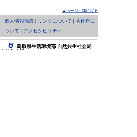
▲ページ上部に戻る
と
個人情報保護
|
リンクについて
|
著作権に
り
ついて
|
アクセシビリティ
ネ
鳥取県生活環境部 自然共生社会局
ッ
自然共生課
住所 〒680-8570
ト
鳥取県鳥取市東町1丁目220
へ
電話
0857-26-7199
ファクシミリ 0857-26-7561
の
E-mail
shizen-kyousei@pref.tottori.lg.jp
「メールでの問い合わせについてお願い」
ドメイン指定受信・拒否などの設定をされてい
る場合は、「@pref.tottori.lg.jp」からの電子メールを
受信可能な設定としてください。
鳥取砂丘レンジャー詰所
住所 〒689-0105
鳥取市福部町湯山2164-661