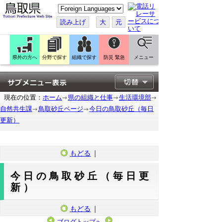
こ
の
ペ
読み上げ
大
元
ー
ジ
を
翻
訳
県外の方へ
分野で探す
組織で探す
防災 緊急
メニュー
す
る
現在の位置：
ホーム
県の組織と仕事
生活環境部
自然共生課
鳥取砂丘ページ
今日の鳥取砂丘（毎日
更新）
もどる
｜
今日の鳥取砂丘（毎日更
新）
もどる
｜
ブログトップへ