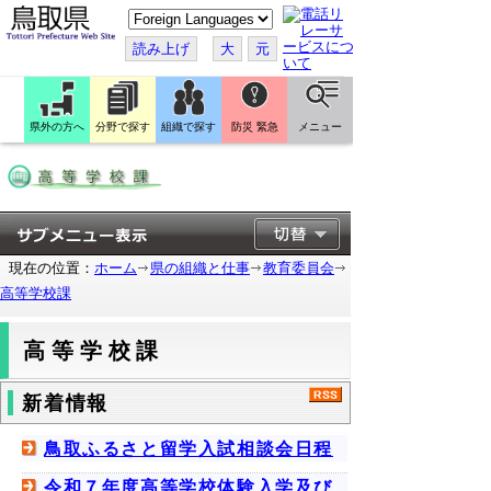
こ
の
ペ
読み上げ
大
元
ー
ジ
を
翻
訳
県外の方へ
分野で探す
組織で探す
防災 緊急
メニュー
す
る
現在の位置：
ホーム
県の組織と仕事
教育委員会
高等学校課
高等学校課
新着情報
鳥取ふるさと留学入試相談会日程
令和７年度高等学校体験入学及び