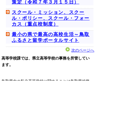
策定（令和７年３月１５日）
スクール・ミッション、スクー
ル・ポリシー、スクール・フォー
カス（重点校制度）
最小の県で最高の高校生活～鳥取
ふるさと留学ポータルサイト
次のページへ
高等学校課では、県立高等学校の事務を所管してい
ます。
鳥取県内の私立高等学校に関することは鳥取県総務
部教育学術課 0857-26-7824にお問い合わせくださ
い。また、奨学金に関することは人権教育課・育英
奨学室 0857-29-7145にお問い合わせください。
▲ページ上部に戻る