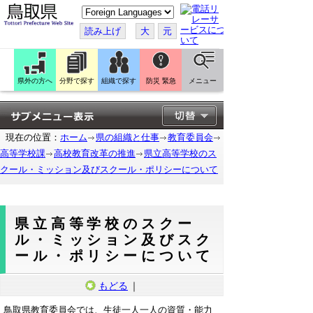
こ
の
ペ
読み上げ
大
元
ー
ジ
を
翻
訳
県外の方へ
分野で探す
組織で探す
防災 緊急
メニュー
す
る
現在の位置：
ホーム
県の組織と仕事
教育委員会
高等学校課
高校教育改革の推進
県立高等学校のス
クール・ミッション及びスクール・ポリシーについて
県立高等学校のスクー
ル・ミッション及びスク
ール・ポリシーについて
もどる
｜
鳥取県教育委員会では、生徒一人一人の資質・能力