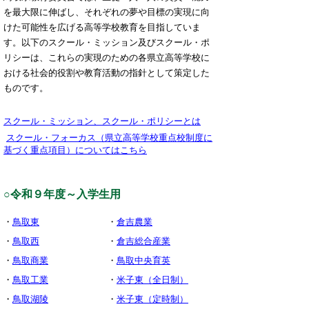
を最大限に伸ばし、それぞれの夢や目標の実現に向
けた可能性を広げる高等学校教育を目指していま
す。以下のスクール・ミッション及びスクール・ポ
リシーは、これらの実現のための各県立高等学校に
おける社会的役割や教育活動の指針として策定した
ものです。
スクール・ミッション、スクール・ポリシーとは
スクール・フォーカス（県立高等学校重点校制度に
基づく重点項目）についてはこちら
○令和９年度～入学生用
・
鳥取東
・
倉吉農業
・
鳥取西
・
倉吉総合産業
・
鳥取商業
・
鳥取中央育英
・
鳥取工業
・
米子東（全日制）
・
鳥取湖陵
・
米子東（定時制）