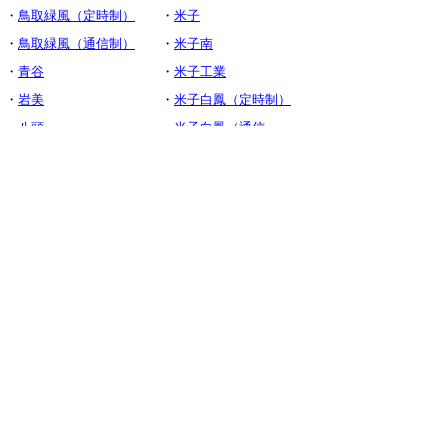
・
鳥取緑風（定時制）
・
米子
・
鳥取緑風（通信制）
・
米子南
・
青谷
・
米子工業
・
岩美
・
米子白鳳（定時制）
・
八頭
・
米子白鳳（通信
制）
・智頭農林
➡
R5・R6年度入学生用
➡
R7・R8年度入学生用
・
倉吉東（全日制）
・
境
・
倉吉東（定時制）
・
境港総合技術
・
倉吉西
・
日野
・
倉吉農業
▲ページ上部に戻る