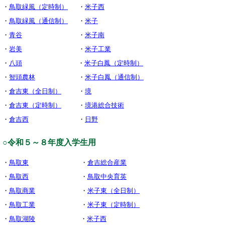
・
鳥取緑風（定時制）
・
米子西
・
鳥取緑風（通信制）
・
米子
・
青谷
・
米子南
・
岩美
・
米子工業
・
八頭
・
米子白鳳（定時制）
・
智頭農林
・
米子白鳳（通信制）
・
倉吉東（全日制）
・
境
・
倉吉東（定時制）
・
境港総合技術
・
倉吉西
・
日野
○令和５～８年度入学生用
・
鳥取東
・
倉吉総合産業
・
鳥取西
・
鳥取中央育英
・
鳥取商業
・
米子東（全日制）
・
鳥取工業
・
米子東（定時制）
・
鳥取湖陵
・
米子西