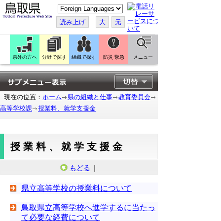
こ
の
ペ
読み上げ
大
元
ー
ジ
を
翻
訳
県外の方へ
分野で探す
組織で探す
防災 緊急
メニュー
す
る
現在の位置：
ホーム
県の組織と仕事
教育委員会
高等学校課
授業料、就学支援金
授業料、就学支援金
もどる
｜
県立高等学校の授業料について
鳥取県立高等学校へ進学するに当たっ
て必要な経費について