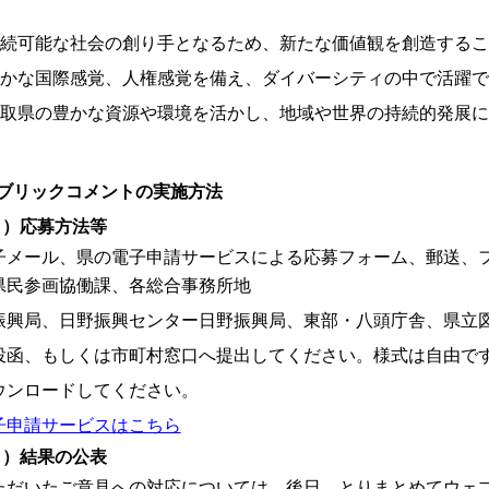
。
持続可能な社会の創り手となるため、新たな価値観を創造する
豊かな国際感覚、人権感覚を備え、ダイバーシティの中で活躍
鳥取県の豊かな資源や環境を活かし、地域や世界の持続的発展
ブリックコメントの実施方法
１）応募方法等
子メール、県の電子申請サービスによる応募フォーム、郵送、
県民参画協働課、各総合事務所地
振興局、日野振興センター日野振興局、東部・八頭庁舎、県
投函、もしくは市町村窓口へ提出してください。様式は自由
ウンロードしてください。
子申請サービスはこちら
２）結果の公表
ただいたご意見への対応については、後日、とりまとめてウェ