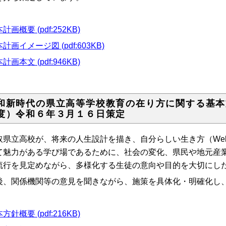
計画概要 (pdf:252KB)
計画イメージ図 (pdf:603KB)
計画本文 (pdf:946KB)
和新時代の県立高等学校教育の在り方に関する基本
度）令和６年３月１６日策定
取県立高校が、将来の人生設計を描き、自分らしい生き方（
Wel
て魅力がある学び場であるために、社会の変化、県民や地元産
流行を見定めながら、多様化する生徒の意向や目的を大切にし
後、関係機関等の意見を聞きながら、施策を具体化・明確化し
方針概要 (pdf:216KB)