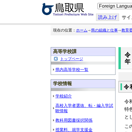
こ
の
ペ
ー
読み上げ
サイ
ジ
を
翻
現在の位置：
ホーム
県の組織と仕事
教育
訳
す
る
高等学校課
令
トップページ
県内高等学校一覧
学校情報
令
学校紹介
令
高校入学者選抜、転・編入学試
特
験情報
と
教科用図書採択関係
こ
授業料、就学支援金