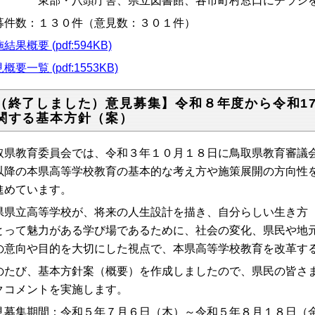
部・八頭庁舎、県立図書館、各市町村窓口にチラシを
募件数：１３０件（意見数：３０１件）
結果概要 (pdf:594KB)
概要一覧 (pdf:1553KB)
（終了しました）意見募集】令和８年度から令和1
関する基本方針（案）
取県教育委員会では、令和３年１０月１８日に鳥取県教育審議
以降の本県高等学校教育の基本的な考え方や施策展開の方向性
進めています。
県県立高等学校が、将来の人生設計を描き、自分らしい生き方（Wel
とって魅力がある学び場であるために、社会の変化、県民や地
の意向や目的を大切にした視点で、本県高等学校教育を改革す
のたび、基本方針案（概要）を作成しましたので、県民の皆さ
クコメントを実施します。
見募集期間：令和５年７月６日（木）～令和５年８月１８日（