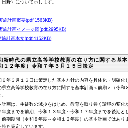
、日野）について示します。
実施計画概要(pdf:1563KB)
実施計画イメージ図(pdf:2995KB)
実施計画本文(pdf:4152KB)
和新時代の県立高等学校教育の在り方に関する基本
和１２年度）令和７年３月１５日策定
和６年３月１６日に策定した基本方針の内容を具体化・明確化
の県立高等学校教育の在り方に関する基本計画＜前期＞（令和
た。
本計画は、生徒数の減少をはじめ、教育を取り巻く環境の変化
２年度までを前期、令和１３年度～令和１７年度までを後期と
、前期期間（令和８年度～令和１２年度）の基本計画ではあり
を持ち策定しています。