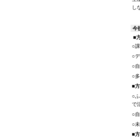
し
今
■
○
○
○
○
■
○
で
○
○
■