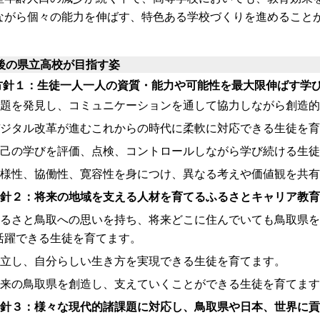
ながら個々の能力を伸ばす、特色ある学校づくりを進めること
後の県立高校が目指す姿
方針１：生徒一人一人の資質・能力や可能性を最大限伸ばす学
課題を発見し、コミュニケーションを通して協力しながら創造
デジタル改革が進むこれからの時代に柔軟に対応できる生徒を
自己の学びを評価、点検、コントロールしながら学び続ける生
多様性、協働性、寛容性を身につけ、異なる考えや価値観を共
方針２：将来の地域を支える人材を育てるふるさとキャリア教
ふるさと鳥取への思いを持ち、将来どこに住んでいても鳥取県
活躍できる生徒を育てます。
自立し、自分らしい生き方を実現できる生徒を育てます。
未来の鳥取県を創造し、支えていくことができる生徒を育てます
方針３：様々な現代的諸課題に対応し、鳥取県や日本、世界に