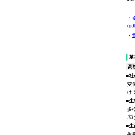
・
(pd
・
基
高
■社
変
け
■
多
広
■生
生