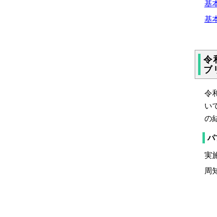
基本
基本
令
ブ
令
い
の
パ
実
周
新
県