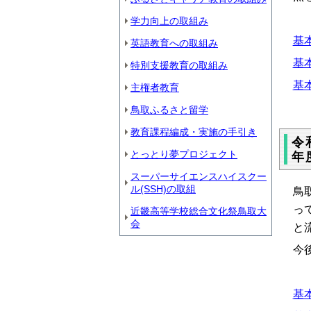
学力向上の取組み
基本
英語教育への取組み
基本
特別支援教育の取組み
基本
主権者教育
鳥取ふるさと留学
教育課程編成・実施の手引き
令
とっとり夢プロジェクト
年
スーパーサイエンスハイスクー
ル(SSH)の取組
鳥
っ
近畿高等学校総合文化祭鳥取大
会
と
今
基本