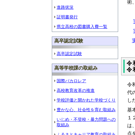
術
進路状況
証明書発行
県立高校の図書購入費一覧
高卒認定試験
高卒認定試験
令
高等学校課の取組み
令
国際バカロレア
令
高校教育改革の推進
代
し
学校評価と開かれた学校づくり
基
豊かな心、社会性を育む取組み
１
いじめ・不登校・暴力問題への
取組み
は
点
ふるさとキャリア教育の取組み