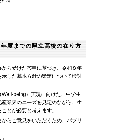
配架
7年度までの県立高校の在り方
会から受けた答申に基づき、令和８年
を示した基本方針の策定について検討
l-being）実現に向けた、中学生
元産業界のニーズを見定めながら、生
ることが必要と考えます。
まからご意見をいただくため、パブリ
金）