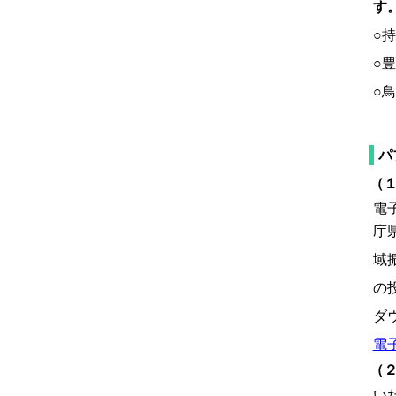
す
○
○
○
パ
（
電
庁
域
の
ダ
電
（
い