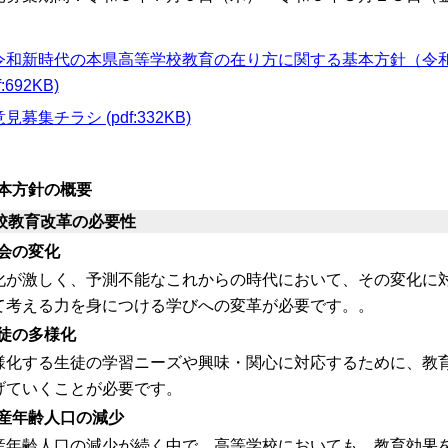
令和新時代の本県高等学校教育の在り方に関する基本方針（令和
f:692KB)
意見募集チラシ (pdf:332KB)
本方針の概要
校教育改革の必要性
会の変化
化が激しく、予測不能なこれからの時代において、その変化に
て考える力を身につける学びへの変革が必要です。。
生徒の多様化
様化する生徒の学習ニーズや興味・関心に対応するために、教
げていくことが必要です。
産年齢人口
の減少
産年齢人口の減少が続く中で、高等学校においても、教育効果