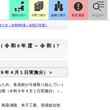
県外の方へ
分野で探す
組織で探す
防災 緊急
メニュー
り方（令和8年度～令和17年度）
令和8年度～令和17
９年４月１日実施分）＞
るため、各高校が今後取り組んでいく
前期（令和９年４月１日実施分）＞」
、鳥取湖陵、米子工業、境港総合技