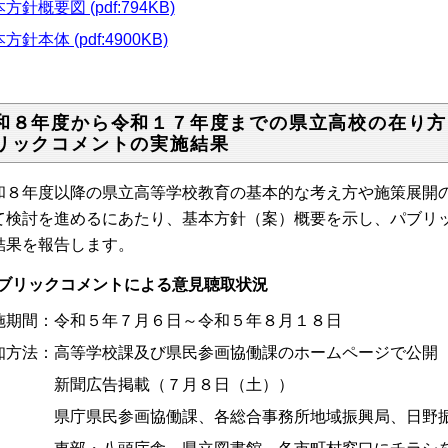
方針概要図 (pdf:794KB)
方針本体 (pdf:4900KB)
和８年度から令和１７年度までの県立高校の在り方
リックコメントの実施結果
和８年度以降の県立高等学校教育の基本的な考え方や施策展開
て検討を進めるにあたり、基本方針（案）概要を示し、パブリ
結果を報告します。
ブリックコメントによる意見聴取状況
施期間：令和５年７月６日～令和５年８月１８日
知方法：
高等学校課及び県民参画協働課のホームページで公開
聞広告掲載（７月８日（土））
庁県民参画協働課、各総合事務所地域振興局、日野振興