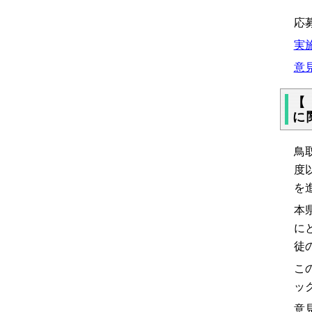
東
応
実施
意見
【
に
鳥
度
を
本
に
徒
こ
ッ
意