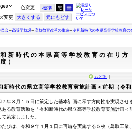
色変更
標準
黒
青
ズ変更
大
きくする
元
にもどす
委員会
高等学校課
高校教育改革の推進
令和新時代の本県高等学校教育の在
和新時代の本県高等学校教育の在り方（
年度）
もどる
｜
和新時代の県立高等学校教育実施計画＜前期（令和
和７年３月１５日に策定した基本計画に示す方向性を実現させ
色ある教育活動を「令和新時代の県立高等学校教育実施計画＜
して策定しました。
のたびは、令和９年４月１日に再編を実施する５校（鳥取工業