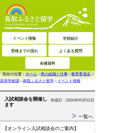
イベント情報
学校紹介
受検までの流れ
よくある質問
各種資料
現在の位置：
ホーム
県の組織と仕事
教育委員会
高等学校課
鳥取ふるさと留学
イベント情報
入試相談会を開催し
作成日：2026年05月01日
ます
一覧へ
【オンライン入試相談会のご案内】