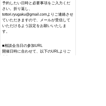
予約したい日時と必要事項をご入力くだ
さい。
折り返し、
tottori.ryugaku@gmail.comよりご連絡させ
ていただきますので、メールが受信して
いただけるよう設定をお願いいたしま
す。
■
相談会当日の参加
URL
開催日時に合わせて、以下の
URL
よりご
参加ください。
https://us02web.zoom.us/j/89242294140
※
この
URL
は開催時のみ有効です。
※
予約なしでもご参加いただけますが、
ご予約の方が優先です。
■お問い合わせ先
鳥取ふるさと留学事務局（委託：一般社