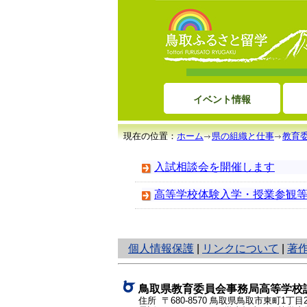
イベント情報
現在の位置：
ホーム
県の組織と仕事
教育
入試相談会を開催します
高等学校体験入学・授業参観
と
個人情報保護
|
リンクについて
|
著
り
ネ
ッ
鳥取県教育委員会事務局高等学校
ト
住所 〒680-8570
鳥取県鳥取市東町1丁目2