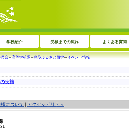
学校紹介
受検までの流れ
よくある質問
委員会
高等学校課
鳥取ふるさと留学
イベント情報
等の実施
作権について
|
アクセシビリティ
課
71