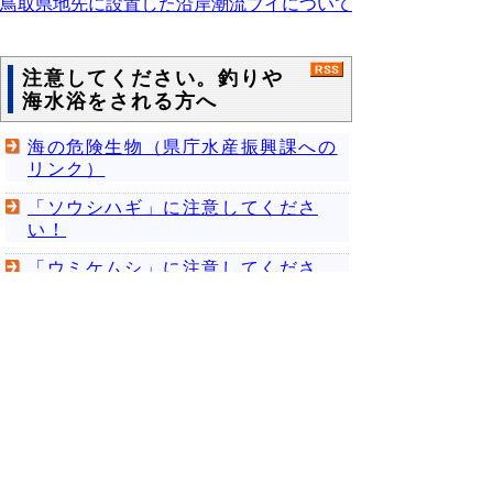
鳥取県地先に設置した沿岸潮流ブイについて
注意してください。釣りや
海水浴をされる方へ
海の危険生物（県庁水産振興課への
リンク）
「ソウシハギ」に注意してくださ
い！
「ウミケムシ」に注意してくださ
い！
イカ漁況案内
電話応答専用の「白いか（ケンサキイ
カ）、しまめいか（スルメイカ）漁況案内」
を行っています。白いかは、長崎県及び兵庫
県の漁模様をお知らせしています。しまめい