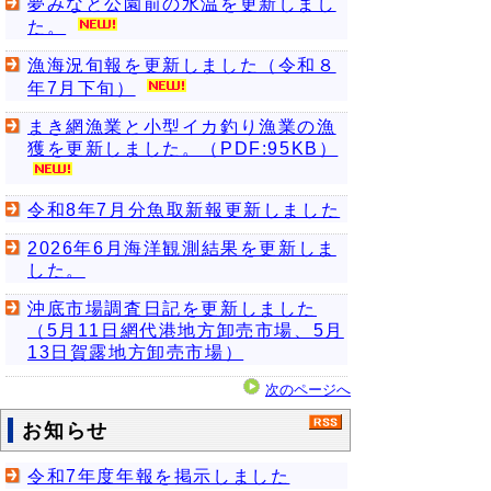
夢みなと公園前の水温を更新しまし
た。
漁海況旬報を更新しました（令和８
年7月下旬）
まき網漁業と小型イカ釣り漁業の漁
獲を更新しました。（PDF:95KB）
令和8年7月分魚取新報更新しました
2026年6月海洋観測結果を更新しま
した。
沖底市場調査日記を更新しました
（5月11日網代港地方卸売市場、5月
13日賀露地方卸売市場）
次のページへ
お知らせ
令和7年度年報を掲示しました