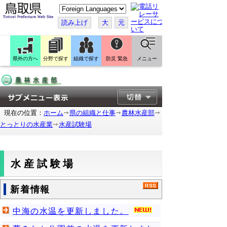
こ
の
ペ
読み上げ
大
元
ー
ジ
を
翻
訳
県外の方へ
分野で探す
組織で探す
防災 緊急
メニュー
す
る
現在の位置：
ホーム
県の組織と仕事
農林水産部
とっとりの水産業
水産試験場
水産試験場
新着情報
中海の水温を更新しました。