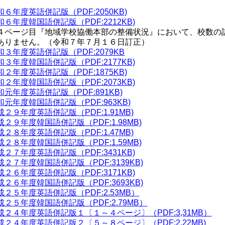
和６年度英語併記版（PDF:2050KB)
和６年度韓国語併記版（PDF:2212KB)
４ページ目『地域学校協働本部の整備状況』において、校数の
ありません。（令和７年７月１６日訂正）
和３年度英語併記版（PDF:2079KB
和３年度韓国語併記版（PDF:2177KB)
和２年度英語併記版（PDF:1875KB)
和２年度韓国語併記版（PDF:2073KB)
和元年度英語併記版（PDF:891KB)
和元年度韓国語併記版（PDF:963KB)
成２９年度英語併記版（PDF:1.91MB)
成２９年度韓国語併記版（PDF:1.98MB)
成２８年度英語併記版（PDF:1.47MB)
成２８年度韓国語併記版（PDF:1.59MB)
成２７年度英語併記版（PDF:3431KB)
成２７年度韓国語併記版（PDF:3139KB)
成２６年度英語併記版（PDF:3171KB)
成２６年度韓国語併記版（PDF:3693KB)
成２５年度英語併記版（PDF:2.53MB）
成２５年度韓国語併記版（PDF:2.79MB）
成２４年度英語併記版１〔１～４ページ〕（PDF:3,31MB）
成２４年度英語併記版２〔５～８ページ〕（PDF:2.22MB)