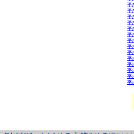
平
平
平
平
平
平
平
平
平
平
平
平
平
平