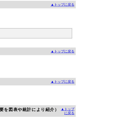
▲トップに戻る
▲トップに戻る
▲トップに戻る
▲トップ
要を図表や統計により紹介）
に戻る