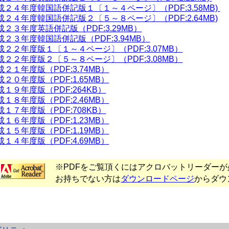
成２４年度韓国語併記版１〔１～４ページ〕（PDF:3.58MB)
成２４年度韓国語併記版２〔５～８ページ〕（PDF:2.64MB)
成２３年度英語併記版（PDF:3.29MB）
成２３年度韓国語併記版（PDF:3.94MB）
成２２年度版１〔１～４ページ〕（PDF:3.07MB）
成２２年度版２〔５～８ページ〕（PDF:3.08MB）
成２１年度版（PDF:3.74MB）
成２０年度版（PDF:1.65MB）
成１９年度版（PDF:264KB）
成１８年度版（PDF:2.46MB）
成１７年度版（PDF:708KB）
成１６年度版（PDF:1.23MB）
成１５年度版（PDF:1.19MB）
成１４年度版（PDF:4.69MB）
※PDFをご覧頂くにはアクロバットリーダーが
お持ちでない方は
ダウンロードページ
からダウ