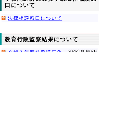
口について
法律相談窓口について
教育行政監察結果について
2026年08月07日
令和７年度業務適正化
報告書を掲載しました
2025年07月07日
令和６年度業務適正化
報告書を掲載しました
▲ページ上部に戻る
と
個人情報保護
|
リンクについて
|
著作権に
り
ついて
|
アクセシビリティ
ネ
鳥取県教育委員会事務局教育総務課
ッ
住所 〒680-8570