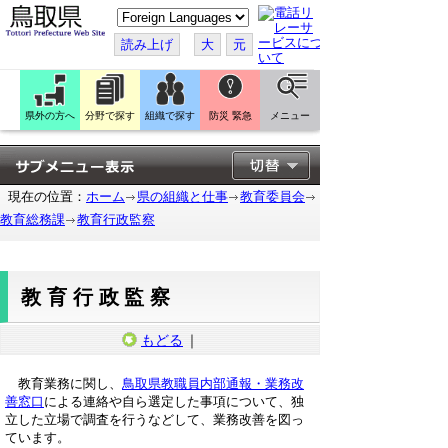
こ
の
ペ
読み上げ
大
元
ー
ジ
を
翻
訳
県外の方へ
分野で探す
組織で探す
防災 緊急
メニュー
す
る
現在の位置：
ホーム
県の組織と仕事
教育委員会
教育総務課
教育行政監察
教育行政監察
もどる
｜
教育業務に関し、
鳥取県教職員内部通報・業務改
善窓口
による連絡や自ら選定した事項について、独
立した立場で調査を行うなどして、業務改善を図っ
ています。