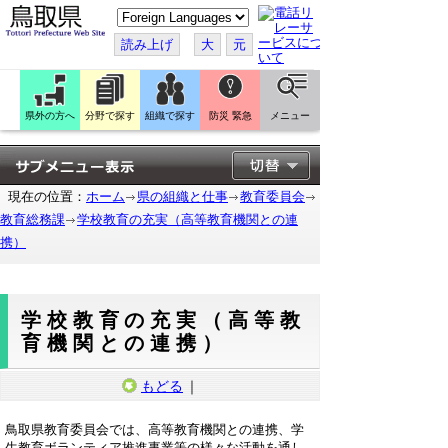
こ
の
ペ
読み上げ
大
元
ー
ジ
を
翻
訳
県外の方へ
分野で探す
組織で探す
防災 緊急
メニュー
す
る
現在の位置：
ホーム
県の組織と仕事
教育委員会
教育総務課
学校教育の充実（高等教育機関との連
携）
学校教育の充実（高等教
育機関との連携）
もどる
｜
鳥取県教育委員会では、高等教育機関との連携、学
生教育ボランティア推進事業等の様々な活動を通し