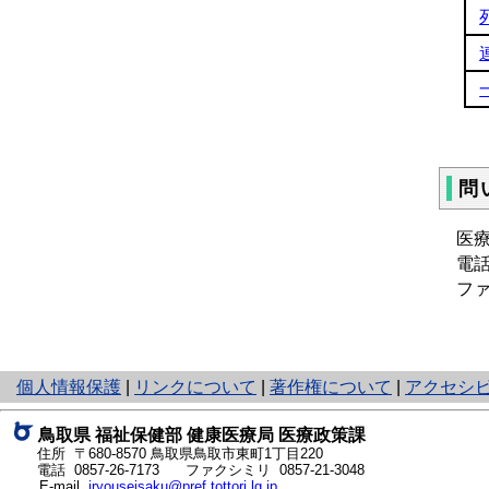
問
医
電
ファ
と
個人情報保護
|
リンクについて
|
著作権について
|
アクセシ
り
ネ
鳥取県 福祉保健部 健康医療局 医療政策課
ッ
住所 〒680-8570 鳥取県鳥取市東町1丁目220
ト
電話
0857-26-7173
ファクシミリ 0857-21-3048
E-mail
iryouseisaku@pref.tottori.lg.jp