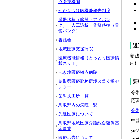
点医療機関
かかりつけ医機能報告制度
臓器移植（臓器・アイバン
ク）・人工透析・骨髄移植（骨
髄バンク）
審議会
返
地域医療支援病院
養
医療機能情報（とっとり医療情
内
報ネット）
へき地医療拠点病院
要
鳥取県医療勤務環境改善支援セ
ンター
令
歯科技工所一覧
応
鳥取県内の病院一覧
令和
先進医療について
申
鳥取県地域医療介護総合確保基
金事業
振
医療広告について