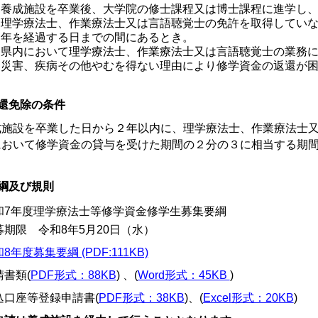
養成施設を卒業後、大学院の修士課程又は博士課程に進学し
理学療法士、作業療法士又は言語聴覚士の免許を取得してい
年を経過する日までの間にあるとき。
県内において理学療法士、作業療法士又は言語聴覚士の業務
災害、疾病その他やむを得ない理由により修学資金の返還が困
還免除の条件
成施設を卒業した日から２年以内に、理学療法士、作業療法士
において修学資金の貸与を受けた期間の２分の３に相当する期
綱及び規則
和7年度理学療法士等修学資金修学生募集要綱
募期限 令和8年5月20日（水）
8年度募集要綱 (PDF:111KB)
請書類(
PDF形式：88KB
) 、(
Word形式：45KB
)
込口座等登録申請書(
PDF形式：38KB
)、(
Excel形式：20KB
)