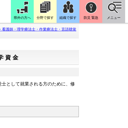
県外の方へ
分野で探す
組織で探す
防災 緊急
メニュー
・看護師・理学療法士・作業療法士・言語聴覚
学資金
覚士として就業される方のために、修