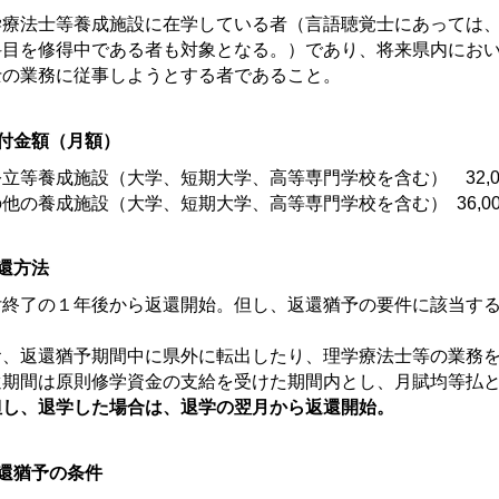
学療法士等養成施設に在学している者（言語聴覚士にあっては
科目を修得中である者も対象となる。）であり、将来県内にお
士の業務に従事しようとする者であること。
付金額（月額）
立等養成施設（大学、短期大学、高等専門学校を含む） 32,0
他の養成施設（大学、短期大学、高等専門学校を含む） 36,0
還方法
付終了の１年後から返還開始。但し、返還猶予の要件に該当す
。
お、返還猶予期間中に県外に転出したり、理学療法士等の業務
還期間は原則修学資金の支給を受けた期間内とし、月賦均等払
但し、退学した場合は、退学の翌月から返還開始。
還猶予の条件