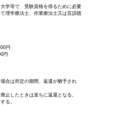
、大学等で 受験資格を得るために必要
いて理学療法士、作業療法士又は言語聴
00円
00円
る場合は所定の期間、返還が猶予され
を廃止したときは直ちに返還となる。
とする。