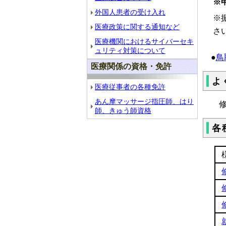
※
外国人患者の受け入れ
※
医療政策に関する通知など
さ
医療機関におけるサイバーセキ
ュリティ対策について
●
鳥
医療関係の資格・免許
よ
医療従事者の各種免許
あん摩マッサージ指圧師、はり
修
師、きゅう師資格
各