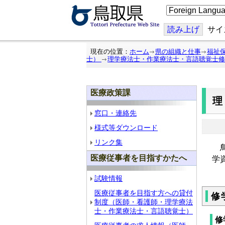
こ
の
ペ
ー
読み上げ
サイ
ジ
を
翻
現在の位置：
ホーム
県の組織と仕事
福祉
訳
士）
理学療法士・作業療法士・言語聴覚士修
す
る
医療政策課
窓口・連絡先
様式等ダウンロード
リンク集
鳥
医療従事者を目指すかたへ
学
試験情報
医療従事者を目指す方への貸付
修
制度（医師・看護師・理学療法
士・作業療法士・言語聴覚士）
修