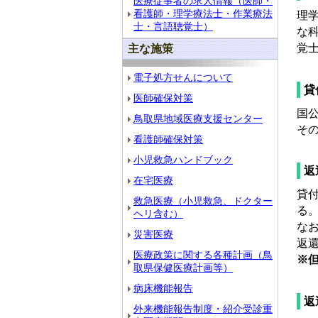
医療従事者の求人情報（医師・
看護師・理学療法士・作業療法
理
士・言語聴覚士）
な
覚
主な施策
電子処方せんについて
貸
医師確保対策
国公
鳥取県地域医療支援センター
その
看護師確保対策
小児救急ハンドブック
返
在宅医療
貸
救急医療（小児救急、ドクター
る
ヘリ含む）
な
災害医療
返
医療政策に関する各種計画（鳥
※
取県保健医療計画等）
病床機能報告
返
外来機能報告制度・紹介受診重