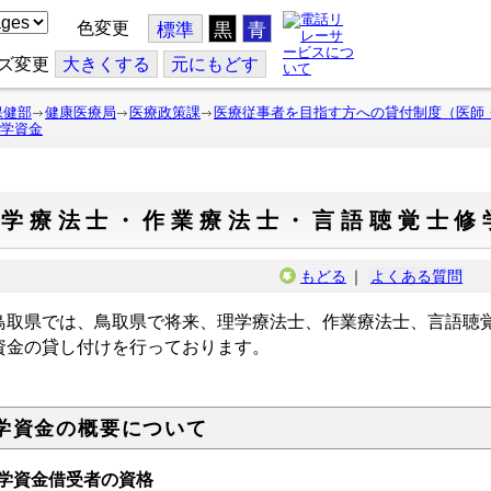
色変更
標準
黒
青
ズ変更
大
きくする
元
にもどす
保健部
健康医療局
医療政策課
医療従事者を目指す方への貸付制度（医師
学資金
理学療法士・作業療法士・言語聴覚士修
もどる
｜
よくある質問
取県では、鳥取県で将来、理学療法士、作業療法士、言語聴
資金の貸し付けを行っております。
学資金の概要について
学資金借受者の資格