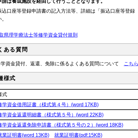
申請は養成施設を経由して行うこととなります。
振込口座等登録申請書の記入方法等、詳細は「振込口座等登録
い。
取県理学療法士等修学資金貸付規則
くある質問
学資金貸付、返還、免除に係るよくある質問について
こち
種様式
様式
修学資金借用証書（様式第４号）(word 17KB)
修学資金返還明細書（様式第５号）(word 22KB)
修学資金返還免除申請書（様式第５号の２）(word 18KB)
就業証明書(word 13KB)
就業証明書(pdf:15KB)