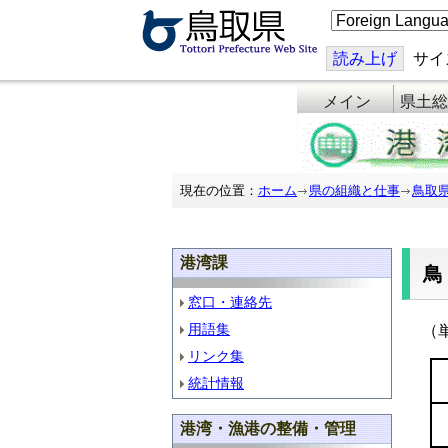
こ
の
ペ
ー
読み上げ
サイ
ジ
を
メイン
県土総
翻
訳
す
る
現在の位置：
ホーム
県の組織と仕事
鳥取
港湾課
窓口・連絡先
用語集
（
リンク集
統計情報
港湾・漁港の整備・管理