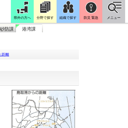
県外の方へ
分野で探す
組織で探す
防災 緊急
メニュー
砂防課
港湾課
上距離