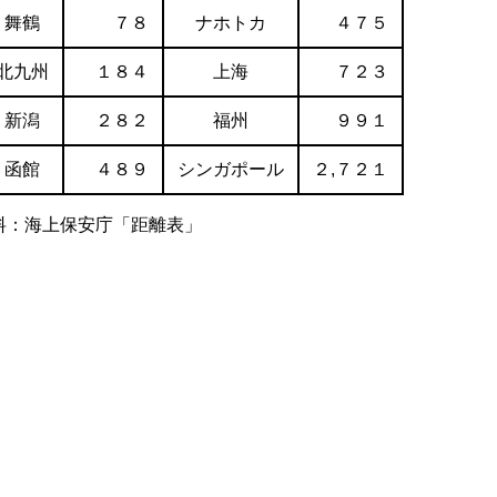
舞鶴
７８
ナホトカ
４７５
北九州
１８４
上海
７２３
新潟
２８２
福州
９９１
函館
４８９
シンガポール
２,７２１
料：海上保安庁「距離表」