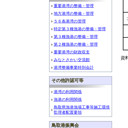
重要港湾の整備・管理
地方港湾の整備・管理
５６条港湾の管理
特定第３種漁港の整備・管理
第３種漁港の整備・管理
第２種漁港の整備・管理
重要港湾の財政収支
資
みなとさかい交流館
港湾整備事業特別会計
その他許認可等
港湾の利用関係
漁港の利用関係
鳥取県漁港漁場工事等施工環境
監理者配置要領
鳥取港振興会