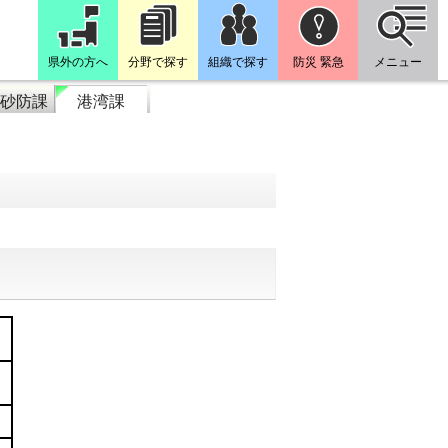
県外の方へ
分野で探す
組織で探す
防災 緊急
メニュー
砂防課
港湾課