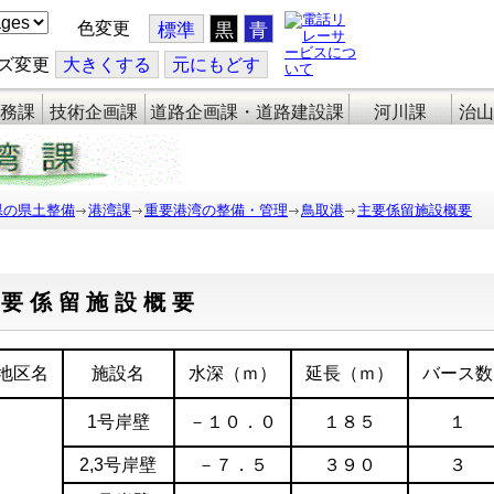
色変更
標準
黒
青
ズ変更
大
きくする
元
にもどす
務課
技術企画課
道路企画課・道路建設課
河川課
治山
県の県土整備
港湾課
重要港湾の整備・管理
鳥取港
主要係留施設概要
主要係留施設概要
地区名
施設名
水深（ｍ）
延長（ｍ）
バース数
1号岸壁
－１０．０
１８５
１
2,3号岸壁
－７．５
３９０
３