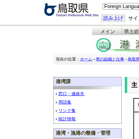
こ
の
ペ
ー
読み上げ
サイ
ジ
を
メイン
県土総
翻
訳
す
る
現在の位置：
ホーム
県の組織と仕事
鳥取
港湾課
窓口・連絡先
用語集
リンク集
統計情報
港湾・漁港の整備・管理