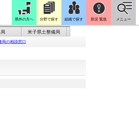
県外の方へ
分野で探す
組織で探す
防災 緊急
メニュー
林局
米子県土整備局
健局の相談窓口