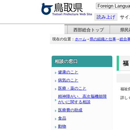
こ
の
ペ
ー
読み上げ
サイ
ジ
を
翻
西部総合トップ
県民
訳
す
現在の位置：
ホーム
県の組織と仕事
総合
る
相談の窓口
健康のこと
病気のこと
医療・薬のこと
福祉保
精神障がい、高次脳機能障
詳しく
がいに関する相談
医療費の助成
食品
動物