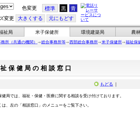
色変更
標準
黒
青
ズ変更
大
きくする
元
にもどす
福祉局
米子保健所
環境建築局
農
事務所（共通の機関）
総合事務所等
西部総合事務所
米子保健所
福祉保
福祉保健局の相談窓口
もどる
｜
健局では、福祉・保健・医療に関する相談を受け付けております。
は、左の「相談窓口」のメニューをご覧下さい。