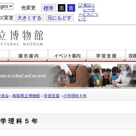
色変更
標準
黒
青
ズ変更
大
きくする
元
にもどす
委員会
鳥取県立博物館
学習支援
小学理科５年
小学理科５年