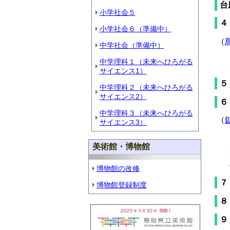
台
小学社会５
４
小学社会６（準備中）
（
中学社会（準備中）
中学理科１（未来へひろがる
サイエンス1）
５
中学理科２（未来へひろがる
サイエンス2）
６
中学理科３（未来へひろがる
（
サイエンス3）
美術館・博物館
博物館の改修
７
博物館登録制度
８
９