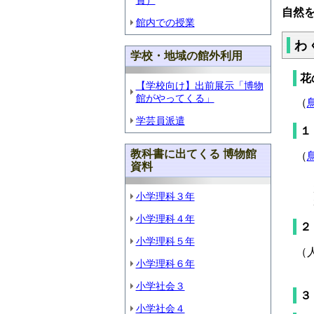
賞）
自然
館内での授業
わ
学校・地域の館外利用
花
【学校向け】出前展示「博物
館がやってくる」
（
学芸員派遣
１
教科書に出てくる 博物館
（
資料
小学理科３年
小学理科４年
２
小学理科５年
（
小学理科６年
小学社会３
３
小学社会４