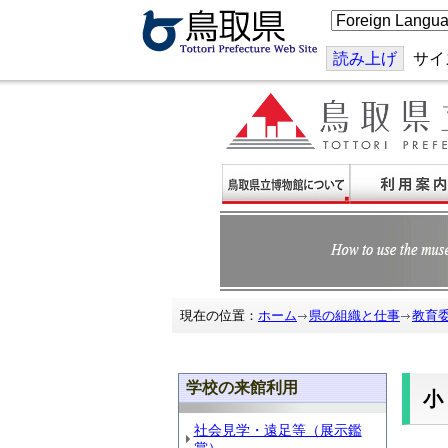
こ
の
ペ
ー
読み上げ
サイ
ジ
を
翻
訳
す
る
現在の位置：
ホーム
県の組織と仕事
教育
学校の来館利用
社会見学・遠足等（展示鑑