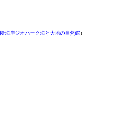
山陰海岸ジオパーク海と大地の自然館
）