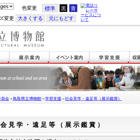
色変更
標準
黒
青
ズ変更
大
きくする
元
にもどす
委員会
鳥取県立博物館
学習支援
社会見学・遠足等（展示鑑賞）
社会見学・遠足等（展示鑑賞）