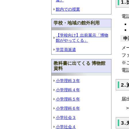
賞）
1
館内での授業
電
学校・地域の館外利用
【学校向け】出前展示「博物
申
館がやってくる」
メール
学芸員派遣
ファ
※
教科書に出てくる 博物館
資料
電
小学理科３年
2
小学理科４年
届
小学理科５年
>
小学理科６年
小学社会３
3
小学社会４