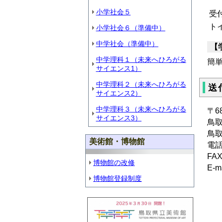
小学社会５
受
ト
小学社会６（準備中）
中学社会（準備中）
【
中学理科１（未来へひろがる
簡
サイエンス1）
中学理科２（未来へひろがる
送
サイエンス2）
中学理科３（未来へひろがる
〒68
サイエンス3）
鳥
鳥
美術館・博物館
電
FAX
博物館の改修
E-ma
博物館登録制度