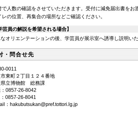
付で人数の確認をさせていただきます。受付に減免届出書をお
イレの位置、再集合の場所などご確認ください。
学芸員の解説を希望される場合】
単なオリエンテーションの後、学芸員が展示室へ誘導し説明い
付・問合せ先
0-0011
取市東町２丁目１２４番地
取県立博物館 総務課
話：
0857-26-8042
：0857-26-8041
il：hakubutsukan@pref.tottori.lg.jp