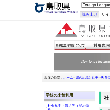
こ
の
ペ
ー
読み上げ
サイ
ジ
を
翻
訳
す
る
現在の位置：
ホーム
県の組織と仕事
教育
学校の来館利用
社会見学・遠足等（展示鑑