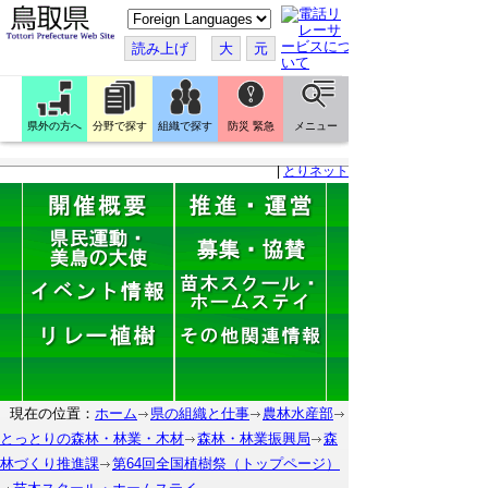
こ
の
ペ
読み上げ
大
元
ー
ジ
を
翻
訳
県外の方へ
分野で探す
組織で探す
防災 緊急
メニュー
す
る
|
とりネット
現在の位置：
ホーム
県の組織と仕事
農林水産部
とっとりの森林・林業・木材
森林・林業振興局
森
林づくり推進課
第64回全国植樹祭（トップページ）