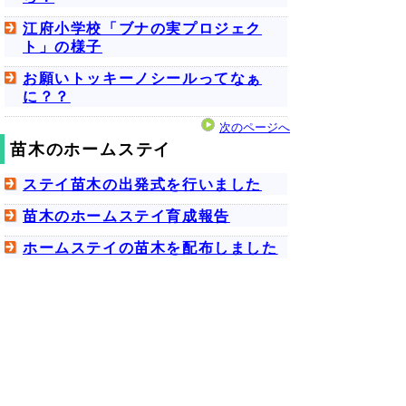
江府小学校「ブナの実プロジェク
ト」の様子
お願いトッキーノシールってなぁ
に？？
次のページへ
苗木のホームステイ
ステイ苗木の出発式を行いました
苗木のホームステイ育成報告
ホームステイの苗木を配布しました
苗木のホームステイの参加団体募集
（募集終了）
苗木ポット木製ケース
八頭町立隼小学校「苗木ポット木製
ケース組み立て」を行いました