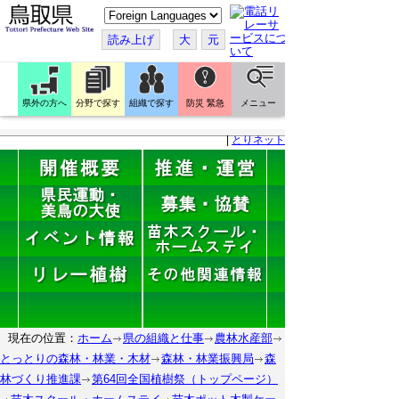
こ
の
ペ
読み上げ
大
元
ー
ジ
を
翻
訳
県外の方へ
分野で探す
組織で探す
防災 緊急
メニュー
す
る
|
とりネット
現在の位置：
ホーム
県の組織と仕事
農林水産部
とっとりの森林・林業・木材
森林・林業振興局
森
林づくり推進課
第64回全国植樹祭（トップページ）