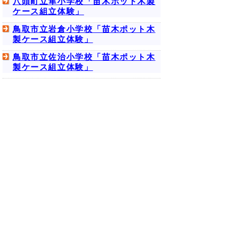
八頭町立隼小学校「苗木ポット木製
ケース組立体験」
鳥取市立岩倉小学校「苗木ポット木
製ケース組立体験」
鳥取市立佐治小学校「苗木ポット木
製ケース組立体験」
▲ページ上部に戻る
と
個人情報保護
|
リンクについて
|
著作権に
り
ついて
|
アクセシビリティ
ネ
鳥取県農林水産部 森林・林業振興局
ッ
森林づくり推進課
住所 〒680-8570
ト
鳥取県鳥取市東町1丁目220