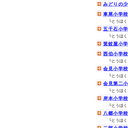
みどりの少
車尾小学
└とうほく
五千石小
└とうほく
箕蚊屋小
西伯小学
└とうほく
会見小学
└とうほく
会見第二
└とうほく
岸本小学
└とうほく
八郷小学
└とうほく