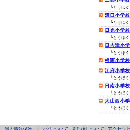
二部小学
└とうほく
溝口小学
└とうほく
日光小学
└とうほく
日吉津小
└とうほく
根雨小学
江府小学
└とうほく
日南小学
└とうほく
大山西小
└とうほく
と
個人情報保護
|
リンクについて
|
著作権について
|
アクセシ