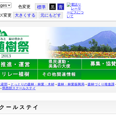
色変更
標準
黒
青
ズ変更
大
きくする
元
にもどす
水産部
とっとりの森林・林業・木材
森林・林業振興局
森林づくり推進課
県西部スクールステイ
クールステイ