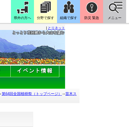
県外の方へ
分野で探す
組織で探す
防災 緊急
メニュー
|
とりネット
第64回全国植樹祭（トップページ）
苗木ス