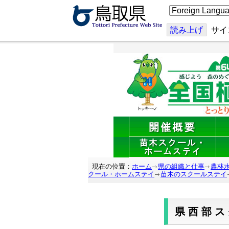
こ
の
ペ
ー
読み上げ
サイ
ジ
を
翻
訳
す
る
現在の位置：
ホーム
県の組織と仕事
農林
クール・ホームステイ
苗木のスクールステイ
県西部ス