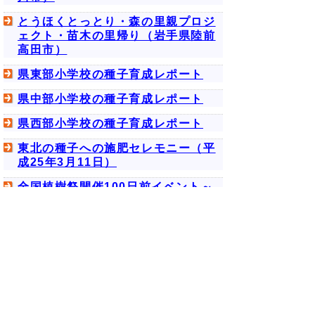
とうほくとっとり・森の里親プロジ
ェクト・苗木の里帰り（岩手県陸前
高田市）
県東部小学校の種子育成レポート
県中部小学校の種子育成レポート
県西部小学校の種子育成レポート
東北の種子への施肥セレモニー（平
成25年3月11日）
全国植樹祭開催100日前イベント～
東北からの種子引渡し・種まきセレ
モニー～
東北からの種子引渡しセレモニー
（平成24年12月27日）
福島県の種子の引継ぎセレモニーが
行われました