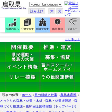
こ
の
ペ
読み上げ
大
元
ー
ジ
を
翻
訳
県外の方へ
分野で探す
組織で探す
防災 緊急
メニュー
す
る
|
とりネット
現在の位置：
ホーム
県の組織と仕事
農林水産部
とっとりの森林・林業・木材
森林・林業振興局
森
林づくり推進課
第64回全国植樹祭（トップページ）