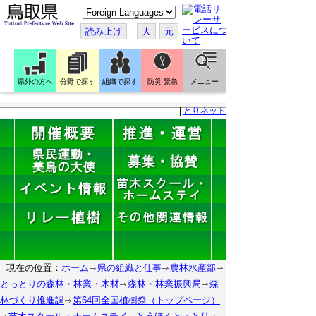
こ
の
ペ
読み上げ
大
元
ー
ジ
を
翻
訳
県外の方へ
分野で探す
組織で探す
防災 緊急
メニュー
す
る
|
とりネット
現在の位置：
ホーム
県の組織と仕事
農林水産部
とっとりの森林・林業・木材
森林・林業振興局
森
林づくり推進課
第64回全国植樹祭（トップページ）