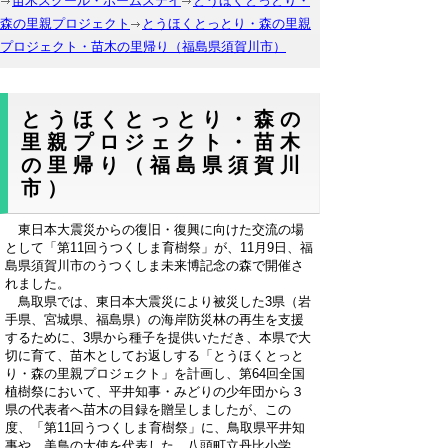
苗木スクール・ホームステイ
とうほくとっとり・
森の里親プロジェクト
とうほくとっとり・森の里親
プロジェクト・苗木の里帰り（福島県須賀川市）
とうほくとっとり・森の
里親プロジェクト・苗木
の里帰り（福島県須賀川
市）
東日本大震災からの復旧・復興に向けた交流の場
として「第11回うつくしま育樹祭」が、11月9日、福
島県須賀川市のうつくしま未来博記念の森で開催さ
れました。
鳥取県では、東日本大震災により被災した3県（岩
手県、宮城県、福島県）の海岸防災林の再生を支援
するために、3県から種子を提供いただき、本県で大
切に育て、苗木としてお返しする「とうほくとっと
り・森の里親プロジェクト」を計画し、第64回全国
植樹祭において、平井知事・みどりの少年団から３
県の代表者へ苗木の目録を贈呈しましたが、この
度、「第11回うつくしま育樹祭」に、鳥取県平井知
事や、美鳥の大使を代表した、八頭町立丹比小学