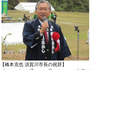
【橋本克也 須賀川市長の祝辞】
「ドングリを通じて、子どもたちの交流が
図られ、私たちの大切な里山に新しい木が植
樹され育てられることが、須賀川市民にとっ
ても、これほど喜ばしいことは無いと思って
います。この育樹祭を契機として、私たち自
身もこの森をしっかりと守り、未来の子ども
たちのために支えていきたいと願っていま
す。」