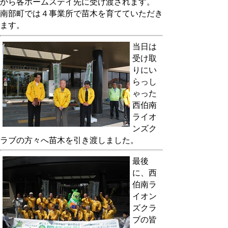
から各ホームステイ先に受け渡されます。
南部町では４事業所で苗木を育てていただき
ます。
当日は
受け取
りにい
らっし
ゃった
西伯南
ライオ
ンズク
ラブの方々へ苗木を引き渡しました。
最後
に、西
伯南ラ
イオン
ズクラ
ブの皆