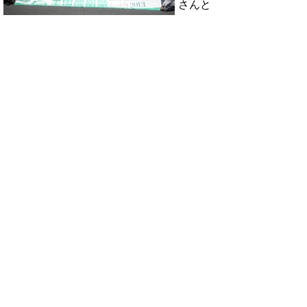
さんと
一緒に
記念撮
影をしました。
来年の全国植樹祭まで大切に苗木を育ててく
ださいね。
「がんばるぞ！オー！！」
苗木配送の様子
写真は
智頭町
役場へ
配達し
た様