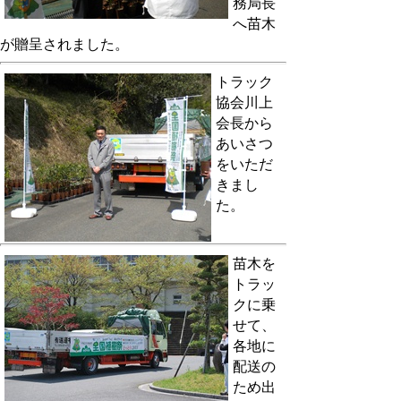
務局長
へ苗木
が贈呈されました。
トラック
協会川上
会長から
あいさつ
をいただ
きまし
た。
苗木を
トラッ
クに乗
せて、
各地に
配送の
ため出