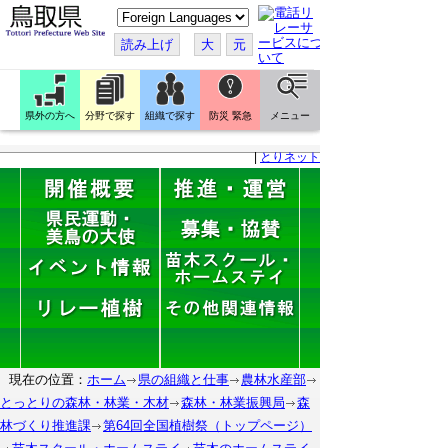
こ
の
ペ
読み上げ
大
元
ー
ジ
を
翻
訳
県外の方へ
分野で探す
組織で探す
防災 緊急
メニュー
す
る
|
とりネット
現在の位置：
ホーム
県の組織と仕事
農林水産部
とっとりの森林・林業・木材
森林・林業振興局
森
林づくり推進課
第64回全国植樹祭（トップページ）