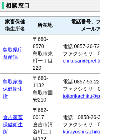
相談窓口
家畜保健
電話番号、ファクシミリ
所在地
衛生所名
メールアドレス
〒680-
8570
電話 0857-26-7287
鳥取県庁
鳥取市東
ファクシミリ 0857-26-7292
畜産課
町一丁目
chikusan@pref.tottori.jp
220
〒680-
鳥取家畜
電話 0857-53-2240
1132
保健衛生
ファクシミリ 0857-53-6352
鳥取市国
所
tottorikachiku@pref.tottori.jp
安210
〒682-
倉吉家畜
0017
電話 0858-26-3341
保健衛生
倉吉市清
ファクシミリ 0858-26-8164
所
谷町二丁
kurayoshikachiku@pref.tottori.jp
目132