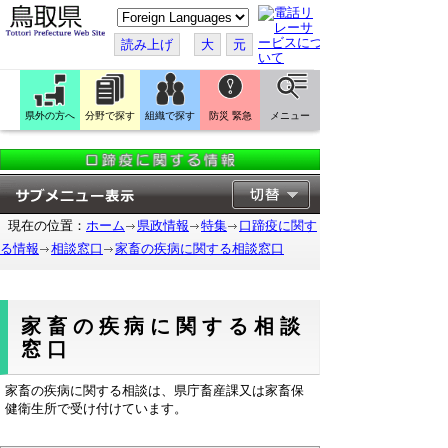
こ
の
ペ
読み上げ
大
元
ー
ジ
を
翻
訳
県外の方へ
分野で探す
組織で探す
防災 緊急
メニュー
す
る
現在の位置：
ホーム
県政情報
特集
口蹄疫に関す
る情報
相談窓口
家畜の疾病に関する相談窓口
家畜の疾病に関する相談
窓口
家畜の疾病に関する相談は、県庁畜産課又は家畜保
健衛生所で受け付けています。