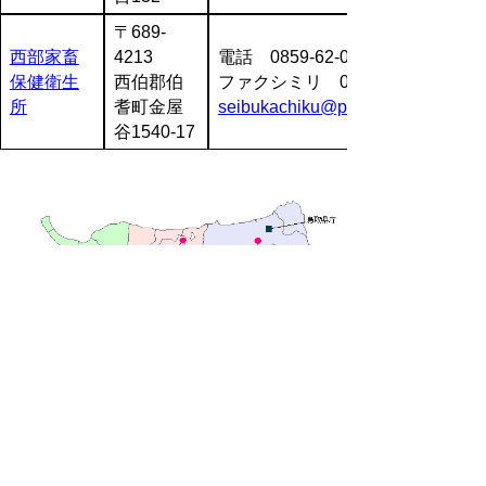
〒689-
西部家畜
4213
電話 0859-62-0140
保健衛生
西伯郡伯
ファクシミリ 0859-62-0143
所
耆町金屋
seibukachiku@pref.tottori.jp
谷1540-17
▲ページ上部に戻る
と
個人情報保護
|
リンクについて
|
著作権に
り
ついて
|
アクセシビリティ