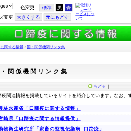
色変更
標準
黒
青
ズ変更
大
きくする
元
にもどす
疫に関する情報
国・関係機関リンク集
国・関係機関リンク集
もどる
｜
蹄疫関連情報を掲載しているサイトを紹介しています。なお、
農林水産省「口蹄疫に関する情報」
宮崎県「口蹄疫に関する情報提供」
動物衛生研究所「家畜の監視伝染病_口蹄疫」