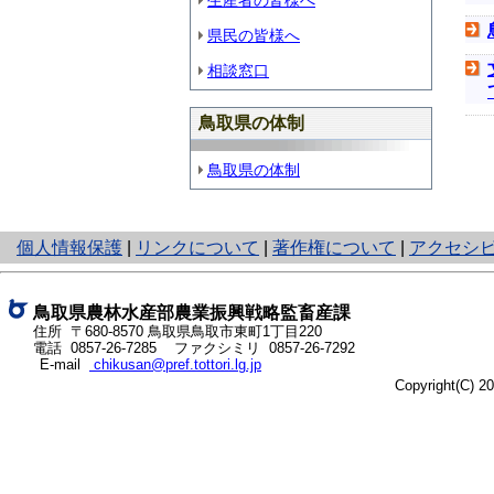
生産者の皆様へ
県民の皆様へ
相談窓口
鳥取県の体制
鳥取県の体制
と
個人情報保護
|
リンクについて
|
著作権について
|
アクセシ
り
ネ
ッ
鳥取県農林水産部農業振興戦略監畜産課
ト
住所 〒680-8570 鳥取県鳥取市東町1丁目220
電話 0857-26-7285 ファクシミリ 0857-26-7292
へ
E-mail
chikusan@pref.tottori.lg.jp
の
Copyright(C) 