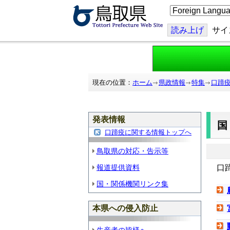
こ
の
ペ
ー
読み上げ
サイ
ジ
を
翻
訳
す
る
現在の位置：
ホーム
県政情報
特集
口蹄
発表情報
口蹄疫に関する情報トップへ
鳥取県の対応・告示等
報道提供資料
口
国・関係機関リンク集
本県への侵入防止