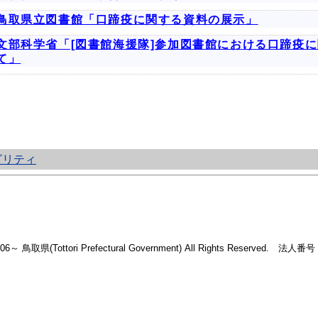
鳥取県立図書館「口蹄疫に関する資料の展示」
文部科学省「[図書館海援隊]参加図書館における口蹄疫
て」
ビリティ
2006～ 鳥取県(Tottori Prefectural Government) All Rights Reserved. 法人番号