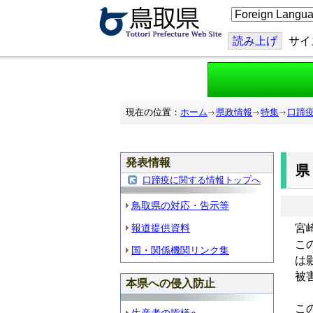
こ
の
ペ
ー
読み上げ
サイ
ジ
を
翻
訳
す
る
現在の位置：
ホーム
県政情報
特集
口蹄
発表情報
口蹄疫に関する情報トップへ
鳥取県の対応・告示等
報道提供資料
宮
こ
国・関係機関リンク集
は
被
本県への侵入防止
こ