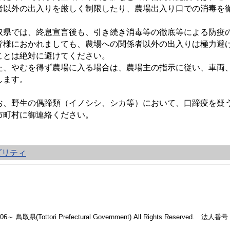
者以外の出入りを厳しく制限したり、農場出入り口での消毒を
取県では、終息宣言後も、引き続き消毒等の徹底等による防疫
皆様におかれましても、農場への関係者以外の出入りは極力避
ことは絶対に避けてください。
た、やむを得ず農場に入る場合は、農場主の指示に従い、車両
します。
お、野生の偶蹄類（イノシシ、シカ等）において、口蹄疫を疑
市町村に御連絡ください。
ビリティ
2006～ 鳥取県(Tottori Prefectural Government) All Rights Reserved. 法人番号