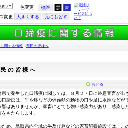
色変更
標準
黒
青
ズ変更
大
きくする
元
にもどす
疫に関する情報
県民の皆様へ
県民の皆様へ
もどる
｜
崎県で発生した口蹄疫に関しては、８月２７日に終息宣言が出
の口蹄疫は、牛や豚などの偶蹄類の動物の口や足に水疱などが
影響はありませんが、家畜にとても強い感染力があり、感染し
害をもたらします。
のため、鳥取県内全域の牛及び豚などの家畜飼養施設では、こ