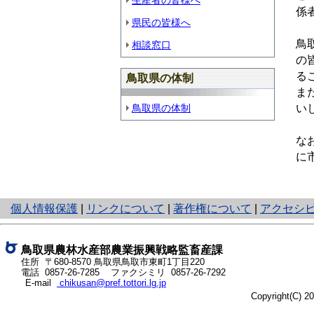
生産者の皆様へ
係
県民の皆様へ
鳥
相談窓口
の
る
鳥取県の体制
ま
鳥取県の体制
い
な
に
と
個人情報保護
|
リンクについて
|
著作権について
|
アクセシ
り
ネ
ッ
鳥取県農林水産部農業振興戦略監畜産課
ト
住所 〒680-8570 鳥取県鳥取市東町1丁目220
電話 0857-26-7285 ファクシミリ 0857-26-7292
へ
E-mail
chikusan@pref.tottori.lg.jp
の
Copyright(C) 