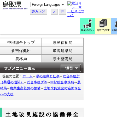
こ
の
ペ
読み上げ
大
元
ー
ジ
を
翻
訳
県外の方へ
分野で探す
組
す
る
中部総合トップ
県民福祉局
倉吉保健所
環境建築局
農林局
県土整備局
現在の位置：
ホーム
県の組織と仕事
総合事務所
（共通の機関）
総合事務所等
中部総合事務所
農
林局
農業生産基盤の整備
土地改良施設の協働保全
への支援
土地改良施設の協働保全