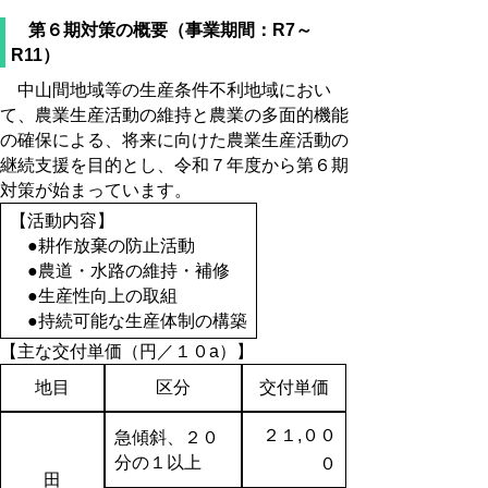
第６期対策の概要（事業期間：R7～
R11）
中山間地域等の生産条件不利地域におい
て、農業生産活動の維持と農業の多面的機能
の確保による、将来に向けた農業生産活動の
継続支援を目的とし、令和７年度から第６期
対策が始まっています。
【活動内容】
●耕作放棄の防止活動
●農道・水路の維持・補修
●生産性向上の取組
●持続可能な生産体制の構築
【主な交付単価（円／１０a）】
地目
区分
交付単価
２１,００
急傾斜、２０
分の１以上
０
田