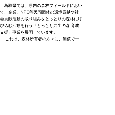
鳥取県では、県内の森林フィールドにおい
て、企業、NPO等民間団体の環境貢献や社
会貢献活動の取り組みをとっとりの森林に呼
び込む活動を行う「とっとり共生の森 育成
支援」事業を展開しています。
これは、森林所有者の方々に、無償で一
定期間森林を提供していただき、その間に企
業等の皆様に、その理念に沿った、主体的な
森づくりを行っていただく取り組みを支援す
るものです。
とっとり共生の森（県庁森林づくり推進課
のホームページ）
リンクリスト
県庁森林・林業振興局