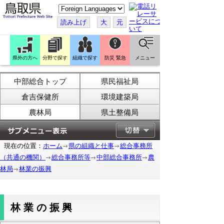
こ
の
ペ
読み上げ
大
元
ー
ジ
を
翻
訳
県外の方へ
分野で探す
組織で探す
防災 緊急
メニュー
す
る
中部総合トップ
県民福祉局
倉吉保健所
環境建築局
農林局
県土整備局
現在の位置：
ホーム
県の組織と仕事
総合事務所
（共通の機関）
総合事務所等
中部総合事務所
農
林局
林業の振興
林業の振興