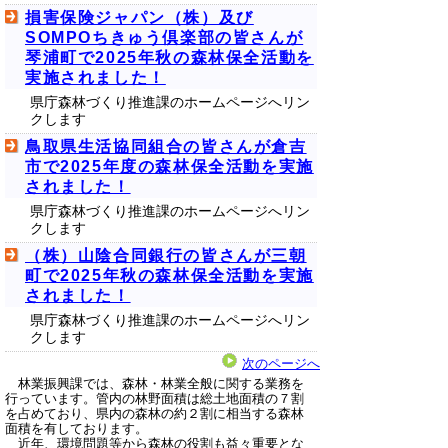
損害保険ジャパン（株）及び
SOMPOちきゅう倶楽部の皆さんが
琴浦町で2025年秋の森林保全活動を
実施されました！
県庁森林づくり推進課のホームページへリン
クします
鳥取県生活協同組合の皆さんが倉吉
市で2025年度の森林保全活動を実施
されました！
県庁森林づくり推進課のホームページへリン
クします
（株）山陰合同銀行の皆さんが三朝
町で2025年秋の森林保全活動を実施
されました！
県庁森林づくり推進課のホームページへリン
クします
次のページへ
林業振興課では、森林・林業全般に関する業務を
行っています。管内の林野面積は総土地面積の７割
を占めており、県内の森林の約２割に相当する森林
面積を有しております。
近年、環境問題等から森林の役割も益々重要とな