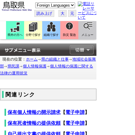
こ
の
ペ
読み上げ
大
元
ー
ジ
を
翻
訳
県外の方へ
分野で探す
組織で探す
防災 緊急
メニュー
す
る
現在の位置：
ホーム
県の組織と仕事
地域社会振興
部
県民課
個人情報保護
個人情報の保護に関する
法律の運用状況
関連リンク
保有個人情報の開示請求
【
電子申請
】
保有死者情報の提供依頼
【
電子申請
】
自己提出文書の提供依頼
【
電子申請
】