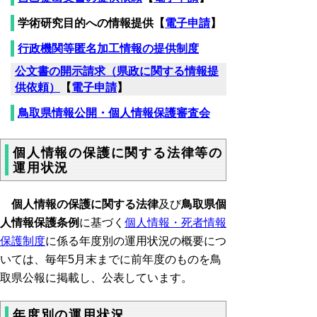
学術研究目的への情報提供【
電子申請
】
行政機関等匿名加工情報の提供制度
公文書の開示請求（県政に関する情報提
供依頼）
【
電子申請
】
鳥取県情報公開・個人情報保護審査会
個人情報の保護に関する法律等の
運用状況
個人情報の保護に関する法律
及び
鳥取県個
人情報保護条例
に基づく
個人情報・死者情報
保護制度
に係る年度別の運用状況の概要につ
いては、毎年5月末までに前年度のものを鳥
取県公報に掲載し、公表しています。
年度別の運用状況