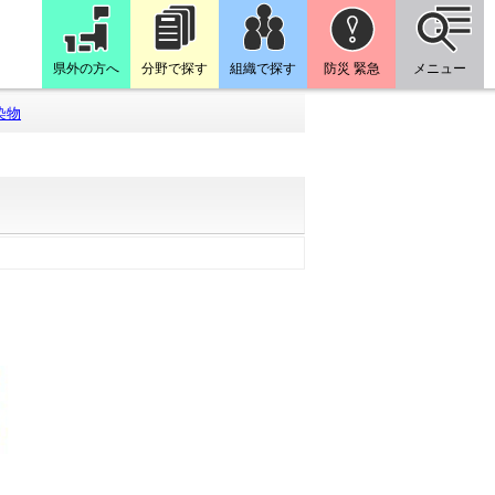
県外の方へ
分野で探す
組織で探す
防災 緊急
メニュー
染物