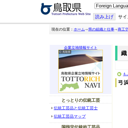
こ
の
ペ
ー
読み上げ
サイ
ジ
を
翻
現在の位置：
ホーム
県の組織と仕事
商工
訳
す
る
企業立地情報サイト
も
弓
とっとりの伝統工芸
伝統工芸品と伝統工芸士
伝統工芸品マップ
国指定伝統的工芸品