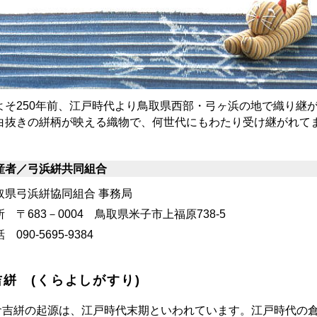
よそ250年前、江戸時代より鳥取県西部・弓ヶ浜の地で織り継
白抜きの絣柄が映える織物で、何世代にもわたり受け継がれて
産者／弓浜絣共同組合
取県弓浜絣協同組合 事務局
所 〒683－0004 鳥取県米子市上福原738-5
 090-5695-9384
吉絣 (くらよしがすり)
吉絣の起源は、江戸時代末期といわれています。江戸時代の倉