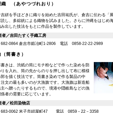
綴織 （あやつづれおり）
吉絣を手ほどきに織りを始めた吉田祐氏が、倉吉に伝わる「風
解読し、多綜絖による織物を試みました。さらに沖縄をはじめ
編み出した技法をもとに作品を製作しています。
産者／吉田たすく手織工房
82-0864 倉吉市鍛冶町1-2806 電話 0858-22-22-2989
物（筒書き）
書きは、渋紙の筒にモチ粉などで作った染めを防
のりを入れ、筒の先からのりを押し出して布に模様
輪郭を描く技法です。筒書き染めで作る製品の中
、注文の最も多いのが大漁旗です。大漁旗は新造船
船主へ贈ったりするもので、境港や隠岐島などの漁
関係者の需要に応じています。
産者／松田染物店
83-0062 米子市紺屋町47 電話
0859－22－3358