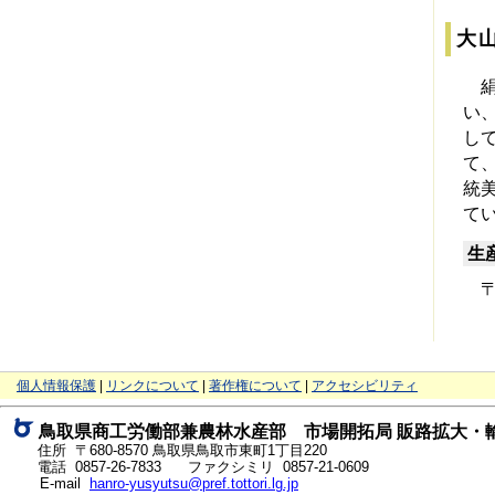
大
絹
い
し
て
統
て
生
〒6
と
個人情報保護
|
リンクについて
|
著作権について
|
アクセシビリティ
り
ネ
鳥取県商工労働部兼農林水産部 市場開拓局 販路拡大・
ッ
ト
住所 〒680-8570
鳥取県鳥取市東町1丁目220
へ
電話
0857-26-7833
ファクシミリ 0857-21-0609
の
E-mail
hanro-yusyutsu@pref.tottori.lg.jp