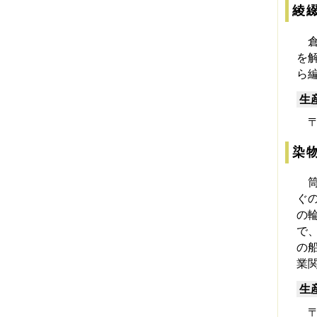
綾
倉
を
ら
生
〒6
染
筒
ぐ
の
で
の
業
生
〒6