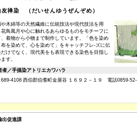
山友禅染 （だいせんゆうぜんぞめ）
や木綿等の天然繊維に伝統技法や現代技法を用
、花鳥風月や心に触れるあらゆるものをモチーフに
て、着物から小物まで制作しています。「色を染め
、布を染めて、心を染めて」をキャッチフレ-ズに伝
美だけでなく、現代美をも表現できる染色を目指し
います。
産者／手描染アトリエカワハラ
89-4108 西伯郡伯耆町金屋谷 １６９２－１９ 電話0859-52
輸出促進課