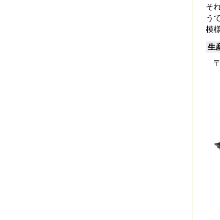
そ
う
模
生
〒6