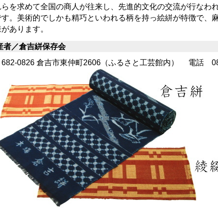
れらを求めて全国の商人が往来し、先進的文化の交流が行なわ
です。美術的でしかも精巧といわれる柄を持っ絵絣が特徴で、
様があります。
産者／倉吉絣保存会
82-0826 倉吉市東仲町2606（ふるさと工芸館内） 電話 085