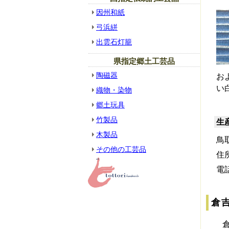
因州和紙
弓浜絣
出雲石灯籠
県指定郷土工芸品
陶磁器
お
い
織物・染物
郷土玩具
竹製品
生
木製品
鳥
その他の工芸品
住
電話
倉
倉