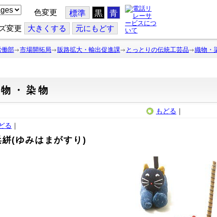
色変更
標準
黒
青
ズ変更
大
きくする
元
にもどす
労働部
市場開拓局
販路拡大・輸出促進課
とっとりの伝統工芸品
織物・
織物・染物
もどる
｜
どる
｜
浜絣(ゆみはまがすり)