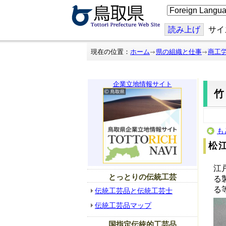
こ
の
ペ
ー
読み上げ
サイ
ジ
を
翻
現在の位置：
ホーム
県の組織と仕事
商工
訳
す
る
企業立地情報サイト
も
松
江
とっとりの伝統工芸
る
る
伝統工芸品と伝統工芸士
伝統工芸品マップ
国指定伝統的工芸品