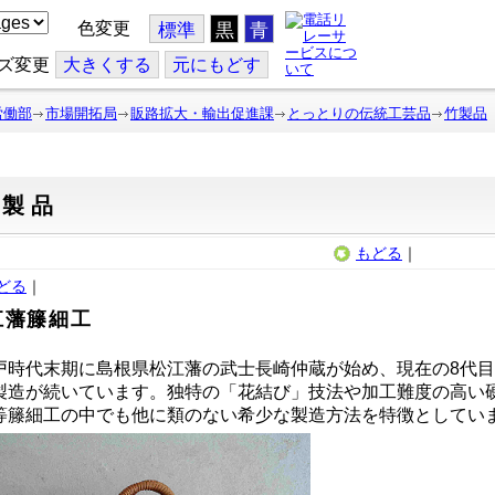
色変更
標準
黒
青
ズ変更
大
きくする
元
にもどす
労働部
市場開拓局
販路拡大・輸出促進課
とっとりの伝統工芸品
竹製品
竹製品
もどる
｜
どる
｜
江藩籐細工
戸時代末期に島根県松江藩の武士長崎仲蔵が始め、現在の8代
製造が続いています。独特の「花結び」技法や加工難度の高い
等籐細工の中でも他に類のない希少な製造方法を特徴としてい