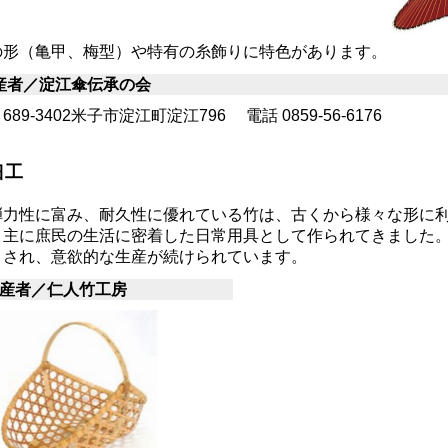
の形（亀甲、梅型）や特有の糸飾りに特色があります。
産者／淀江傘伝承の会
89-3402米子市淀江町淀江796 電話 0859-56-6176
細工
力性に富み、耐久性に優れている竹は、古くから様々な形に利
、主に庶民の生活に密着した日常用具として作られてきました
目され、意欲的な生産が続けられています。
産者／仁人竹工房