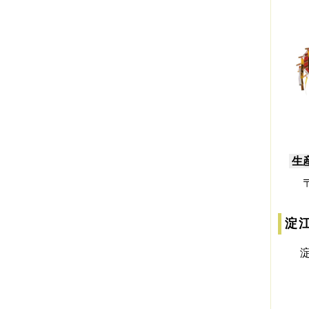
生
〒6
淀
淀