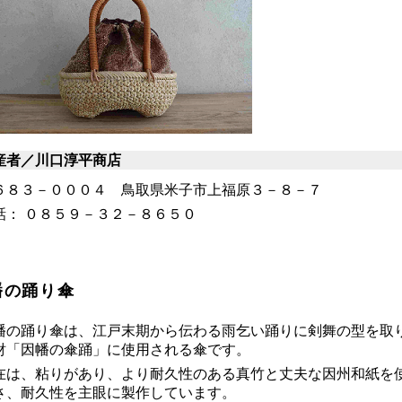
産者／川口淳平商店
６８３－０００４ 鳥取県米子市上福原３－８－７
話： ０８５９－３２－８６５０
幡の踊り傘
幡の踊り傘は、江戸末期から伝わる雨乞い踊りに剣舞の型を取
財「因幡の傘踊」に使用される傘です。
在は、粘りがあり、より耐久性のある真竹と丈夫な因州和紙を
さ、耐久性を主眼に製作しています。