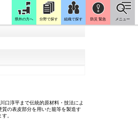
県外の方へ
分野で探す
組織で探す
防災 緊急
メニュー
目川口淳平まで伝統的原材料・技法によ
硬質の表皮部分を用いた籠等を製造す
ます。