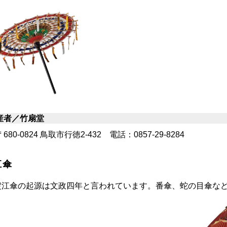
産者／竹扇堂
80-0824 鳥取市行徳2-432 電話：0857-29-8284
江傘
江傘の起源は文政四年と言われています。番傘、蛇の目傘など