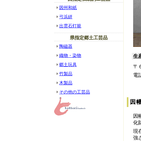
因州和紙
弓浜絣
出雲石灯籠
県指定郷土工芸品
陶磁器
織物・染物
生
郷土玩具
〒
竹製品
電
木製品
その他の工芸品
因
因
化
現
強