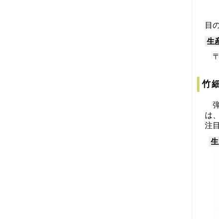
目
生
〒6
竹
弾
は
注
生