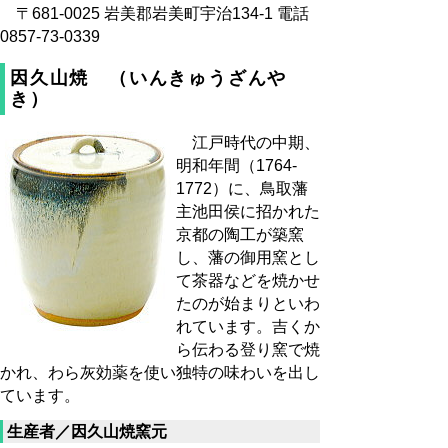
〒681-0025 岩美郡岩美町宇治134-1 電話
0857-73-0339
因久山焼 （いんきゅうざんや
き）
江戸時代の中期、
明和年間（1764-
1772）に、鳥取藩
主池田侯に招かれた
京都の陶工が築窯
し、藩の御用窯とし
て茶器などを焼かせ
たのが始まりといわ
れています。吉くか
ら伝わる登り窯で焼
かれ、わら灰効薬を使い独特の味わいを出し
ています。
生産者／因久山焼窯元