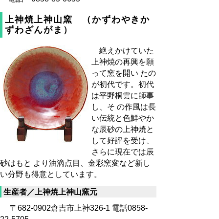
上神焼上神山窯 （かずわやきか
ずわざんがま）
絶えかけていた
上神焼の再興を願
って窯を開い たの
が初代です。初代
は平野桐雲に師事
し、そ の作風は長
い伝統と色鮮やか
な辰砂の上神焼と
して好評を受け、
さらに現在では辰
砂はもと より油滴点目、金彩窯変など新し
い分野も得意としています。
生産者／上神焼上神山窯元
〒682-0902倉吉市上神326-1 電話0858-