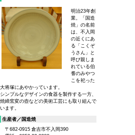
明治23年創
業。「国造
焼」の名前
は、不入岡
の近くにあ
る「こくぞ
うさん」と
呼び親しま
れている伯
耆のみやつ
こを祀った
大将塚にあやかっています。
シンプルなデザインの食器を製作する一方、
焼締窯変の壺などの美術工芸にも取り組んで
います。
生産者／国造焼
〒682-0915 倉吉市不入岡390