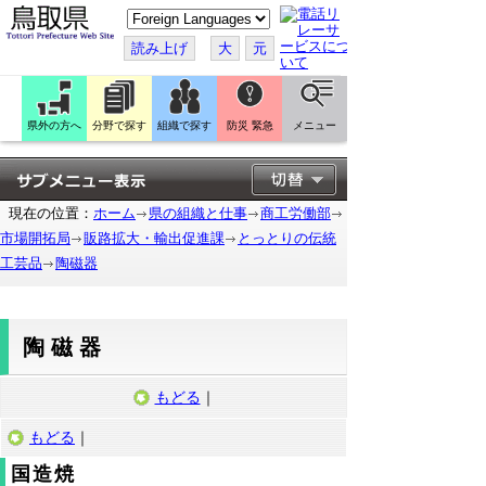
こ
の
ペ
読み上げ
大
元
ー
ジ
を
翻
訳
県外の方へ
分野で探す
組織で探す
防災 緊急
メニュー
す
る
現在の位置：
ホーム
県の組織と仕事
商工労働部
市場開拓局
販路拡大・輸出促進課
とっとりの伝統
工芸品
陶磁器
陶磁器
もどる
｜
もどる
｜
国造焼