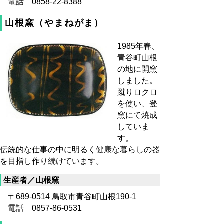
電話 0858-22-8388
山根窯（やまねがま）
1985年春、
青谷町山根
の地に開窯
しました。
蹴りロクロ
を使い、登
窯にて焼成
していま
す。
伝統的な仕事の中に明るく健康な暮らしの器
を目指し作り続けています。
生産者／山根窯
〒689-0514 鳥取市青谷町山根190-1
電話 0857-86-0531