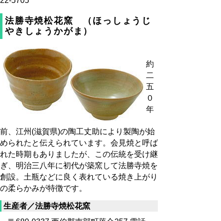
22-5705
法勝寺焼松花窯 （ほっしょうじ
やきしょうかがま）
約
二
五
０
年
前、江州(滋賀県)の陶工丈助により製陶が始
められたと伝えられています。会見焼と呼ば
れた時期もありましたが、この伝統を受け継
ぎ、明治三八年に初代が築窯して法勝寺焼を
創設。土瓶などに良く表れている焼き上がり
の柔らかみが特徴です。
生産者／法勝寺焼松花窯