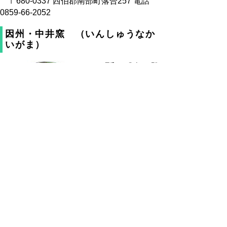
〒680-0337 西伯郡南部町落合257 電話
0859-66-2052
因州・中井窯 （いんしゅうなか
いがま）
昭和二〇年に登
窯を築き、鳥取の
民芸家、吉田璋也
の指導を受け、現
在久野恵一氏の指
導により日本民芸
館展に多数入選。
用と美をテーマに
真の民芸品を制作
しています。使用
する粘土は地元のもので釉薬は、黒釉、緑
釉、白釉を主としています。
生産者／因州・中井窯