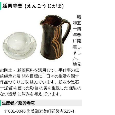
延興寺窯 (えんごうじがま)
昭
和五
十四
年春
に開
窯し
まし
た。
地元
の陶土・ 粕薬原料を活用して、手仕事の伝
統継承と展 開を目標に、日々の生活を潤す
作品づくりに取 組んでいます。籾灰や黒石
一泥岩)を使った独自 の美を重視した 無駄の
ない造形 に深みを与え ています。
生産者／延興寺窯
〒681-0046 岩美郡岩美町延興寺525-4