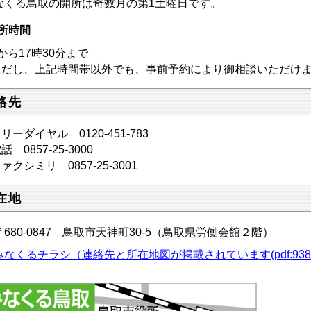
なくる鳥取の開所は奇数月の第1土曜日です。
所時間
から17時30分まで
ただし、上記時間帯以外でも、事前予約により御相談いただ
絡先
リーダイヤル
0120-451-783
電話
0857-25-3000
クシミリ 0857-25-3001
在地
680-0847 鳥取市天神町30-5（鳥取県労働会館２階）
みなくるチラシ（連絡先と所在地図が掲載されています(pdf:938K