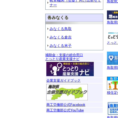
教育機関（生徒）向け出前セミ
鳥取県
ナー
各みなくる
鳥取県
みなくる鳥取
みなくる倉吉
とっと
みなくる米子
補助金・支援の総合窓口
とっとり産業支援ナビ
鳥取県
企業支援ガイドブック
移住定
商工労働部公式Facebook
商工労働部公式YouTube
鳥取県