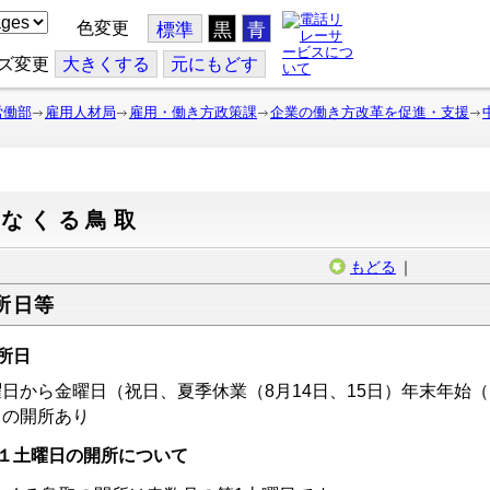
色変更
標準
黒
青
ズ変更
大
きくする
元
にもどす
労働部
雇用人材局
雇用・働き方政策課
企業の働き方改革を促進・支援
みなくる鳥取
もどる
｜
所日等
所日
日から金曜日（祝日、夏季休業（8月14日、15日）年末年始（1
日の開所あり
１土曜日の開所について