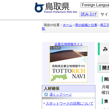
こ
の
ペ
ー
読み上げ
サイ
ジ
を
翻
現在の位置：
ホーム
県の組織と仕事
商工
訳
取
す
る
企業立地情報サイト
開
開
月曜
人材確保
曜
課トップページ
第
スポットワークの活用について