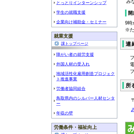
み
とっとりインターンシップ
学生の就職支援
開
企業向け補助金・セミナー
9時
※
就業支援
連
課トップページ
障がい者の就労支援
フ
外国人材の受入れ
ファ
地域活性化雇用創造プロジェク
ト推進事業
所
労働者協同組合
鳥取県内のシルバー人材センタ
〒
ー
年収の壁
労働条件・福祉向上