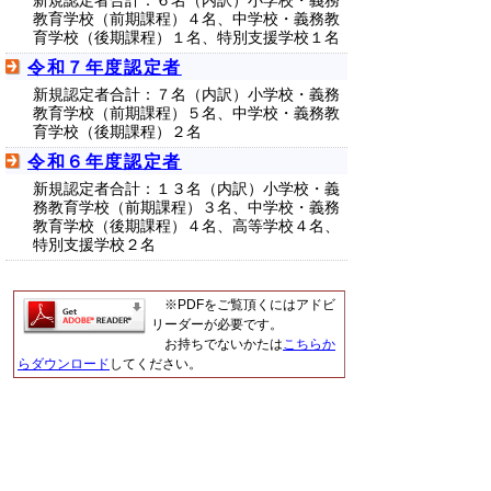
新規認定者合計：６名（内訳）小学校・義務
教育学校（前期課程）４名、中学校・義務教
育学校（後期課程）１名、特別支援学校１名
令和７年度認定者
新規認定者合計：７名（内訳）小学校・義務
教育学校（前期課程）５名、中学校・義務教
育学校（後期課程）２名
令和６年度認定者
新規認定者合計：１３名（内訳）小学校・義
務教育学校（前期課程）３名、中学校・義務
教育学校（後期課程）４名、高等学校４名、
特別支援学校２名
※PDFをご覧頂くにはアドビ
リーダーが必要です。
お持ちでないかたは
こちらか
らダウンロード
してください。
▲ページ上部に戻る
と
個人情報保護
|
リンクについて
|
著作権に