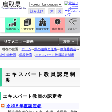
こ
の
ペ
読み上げ
大
元
ー
ジ
を
翻
訳
県外の方へ
分野で探す
組織で探す
防災 緊急
メニュー
す
る
現在の位置：
ホーム
県の組織と仕事
教育委員会
小中学校課
学校教育
エキスパート教員認定制度
エキスパート教員認定制
度
エキスパート教員の認定者
令和８年度認定者