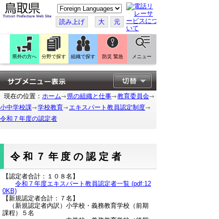
こ
の
ペ
読み上げ
大
元
ー
ジ
を
翻
訳
県外の方へ
分野で探す
組織で探す
防災 緊急
メニュー
す
る
現在の位置：
ホーム
県の組織と仕事
教育委員会
小中学校課
学校教育
エキスパート教員認定制度
令和７年度の認定者
令和７年度の認定者
【認定者合計：１０８名】
令和７年度エキスパート教員認定者一覧 (pdf:12
0KB)
【新規認定者合計：７名】
（新規認定者内訳）小学校・義務教育学校（前期
課程）５名