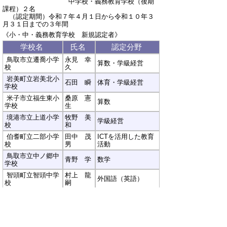
中学校・義務教育学校（後期
課程）２名
（認定期間）令和７年４月１日から令和１０年３
月３１日までの３年間
《小・中・義務教育学校 新規認定者》
学校名
氏名
認定分野
鳥取市立遷喬小学
永見 幸
算数・学級経営
校
久
岩美町立岩美北小
石田 瞬
体育・学級経営
学校
米子市立福生東小
桑原 憲
算数
学校
生
境港市立上道小学
牧野 美
学級経営
校
和
伯耆町立二部小学
田中 茂
ICTを活用した教育
校
男
活動
鳥取市立中ノ郷中
青野 学
数学
学校
智頭町立智頭中学
村上 龍
外国語（英語）
校
嗣
▲ページ上部に戻る
と
個人情報保護
|
リンクについて
|
著作権に