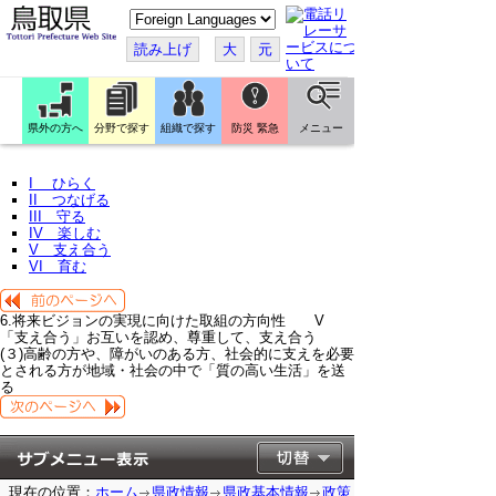
こ
の
ペ
読み上げ
大
元
ー
ジ
を
翻
訳
県外の方へ
分野で探す
組織で探す
防災 緊急
メニュー
す
る
I ひらく
II つなげる
III 守る
IV 楽しむ
V 支え合う
VI 育む
6.将来ビジョンの実現に向けた取組の方向性 V
「支え合う」お互いを認め、尊重して、支え合う
(３)高齢の方や、障がいのある方、社会的に支えを必要
とされる方が地域・社会の中で「質の高い生活」を送
る
現在の位置：
ホーム
県政情報
県政基本情報
政策