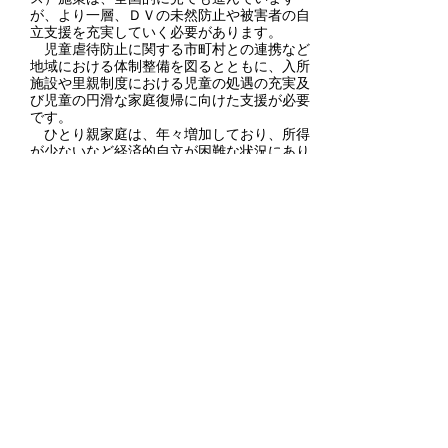
が、より一層、ＤＶの未然防止や被害者の自
立支援を充実していく必要があります。
児童虐待防止に関する市町村との連携など
地域における体制整備を図るとともに、入所
施設や里親制度における児童の処遇の充実及
び児童の円滑な家庭復帰に向けた支援が必要
です。
ひとり親家庭は、年々増加しており、所得
が少ないなど経済的自立が困難な状況にあり
ます。
(3-3-2)生活支援
福祉の分野に限らず、生活に関わる様々な
分野において「地域」に関心が向けられてお
り、住民が地域の課題に主体的に関わり、連
携していくことが課題解決に不可欠であると
して、「地域の福祉力（地域の課題を解決し
得る力）」の必要性が叫ばれています。
また、地域で支え合う力が弱くなる一方
で、地域で支えを必要とする人はますます増
えており、地域に関わる様々な主体の役割分
担や協働のあり方を見つけ出し、子どもも大
人も、高齢の方も障がいのある方も、誰もが
暮らしやすい地域づくりを進めていく必要が
あります。