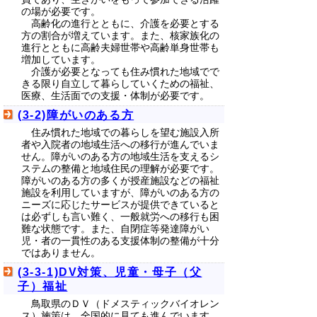
の場が必要です。
高齢化の進行とともに、介護を必要とする
方の割合が増えています。また、核家族化の
進行とともに高齢夫婦世帯や高齢単身世帯も
増加しています。
介護が必要となっても住み慣れた地域でで
きる限り自立して暮らしていくための福祉、
医療、生活面での支援・体制が必要です。
(3-2)障がいのある方
住み慣れた地域での暮らしを望む施設入所
者や入院者の地域生活への移行が進んでいま
せん。障がいのある方の地域生活を支えるシ
ステムの整備と地域住民の理解が必要です。
障がいのある方の多くが授産施設などの福祉
施設を利用していますが、障がいのある方の
ニーズに応じたサービスが提供できていると
は必ずしも言い難く、一般就労への移行も困
難な状態です。また、自閉症等発達障がい
児・者の一貫性のある支援体制の整備が十分
ではありません。
(3-3-1)DV対策、児童・母子（父
子）福祉
鳥取県のＤＶ（ドメスティックバイオレン
ス）施策は、全国的に見ても進んでいます