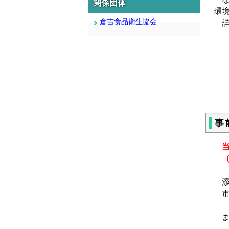
関係団体
環
倉吉食品衛生協会
詳
事
当
（
添
市
ま