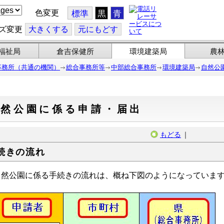
色変更
標準
黒
青
ズ変更
大
きくする
元
にもどす
福祉局
倉吉保健所
環境建築局
農
事務所（共通の機関）
総合事務所等
中部総合事務所
環境建築局
自然公
自然公園に係る申請・届出
もどる
｜
続きの流れ
然公園に係る手続きの流れは、概ね下図のようになっていま