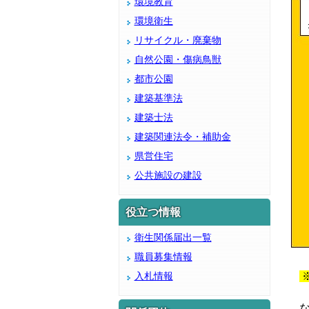
環境教育
環境衛生
リサイクル・廃棄物
自然公園・傷病鳥獣
都市公園
建築基準法
建築士法
建築関連法令・補助金
県営住宅
公共施設の建設
役立つ情報
衛生関係届出一覧
職員募集情報
入札情報
な