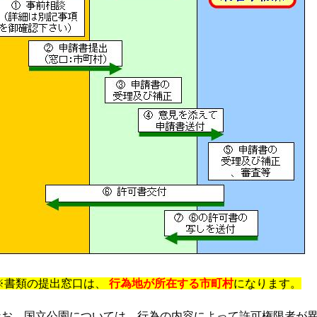
※書類の提出窓口は、
行為地が所在する市町村
になります。
お、国立公園については、行為の内容によって許可権限者が異