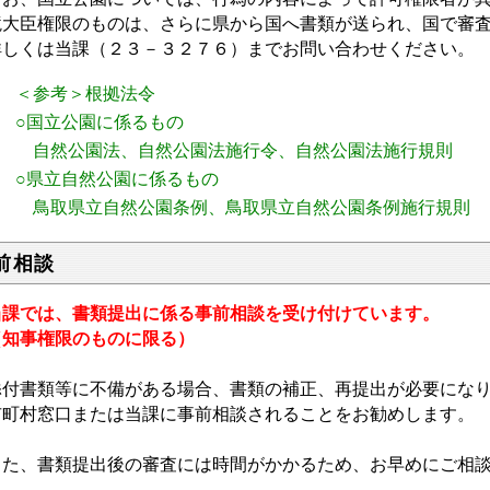
境大臣権限のものは、さらに県から国へ書類が送られ、国で審
しくは当課（２３－３２７６）までお問い合わせください。
＜参考＞根拠法令
○国立公園に係るもの
自然公園法
、
自然公園法施行令
、
自然公園法施行規則
○県立自然公園に係るもの
鳥取県立自然公園条例
、
鳥取県立自然公園条例施行規則
前相談
課では、書類提出に係る事前相談を受け付けています。
知事権限のものに限る）
付書類等に不備がある場合、書類の補正、再提出が必要にな
町村窓口または当課に事前相談されることをお勧めします。
た、書類提出後の審査には時間がかかるため、お早めにご相談