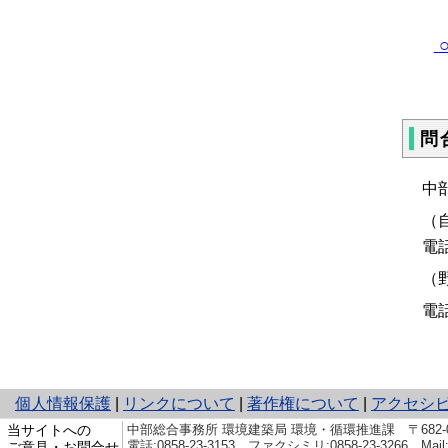
問
中
（
電話
（
電話
と
個人情報保護
|
リンクについて
|
著作権について
|
アクセシ
り
当サイトへの
中部総合事務所 環境建築局 環境・循環推進課 〒682-
ネ
電話:0858-23-3153 ファクシミリ:0858-23-3266 Mail
ご意見・お問合せ