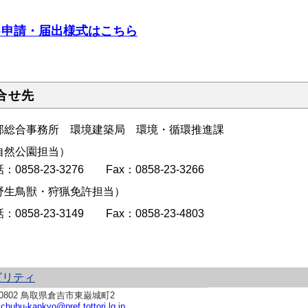
○申請・届出様式はこちら
合せ先
部総合事務所 環境建築局 環境・循環推進課
自然公園担当）
：0858-23-3276 Fax：0858-23-3266
野生鳥獣・狩猟免許担当）
：0858-23-3149 Fax：0858-23-4803
ビリティ
0802 鳥取県倉吉市東巌城町2
:
chubu-kankyo@pref.tottori.lg.jp