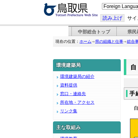
こ
の
ペ
ー
読み上げ
サイ
ジ
を
翻
中部総合トップ
県民
訳
す
現在の位置：
ホーム
県の組織と仕事
総合
る
環境建築局
環境建築局の紹介
資料提供
手
窓口・連絡先
所在地・アクセス
自
リンク集
主な取組み