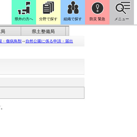
県外の方へ
分野で探す
組織で探す
防災 緊急
メニュー
林局
県土整備局
園・傷病鳥獣
自然公園に係る申請・届出
す。