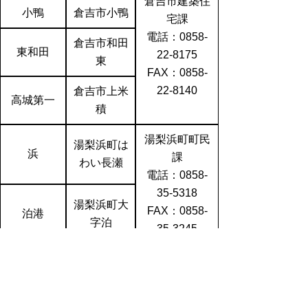
倉吉市建築住
小鴨
倉吉市小鴨
宅課
電話：0858-
倉吉市和田
東和田
22-8175
東
FAX：0858-
22-8140
倉吉市上米
高城第一
積
湯梨浜町町民
湯梨浜町は
浜
課
わい長瀬
電話：0858-
35-5318
湯梨浜町大
FAX：0858-
泊港
字泊
35-3245
北栄町環境エ
大野
北栄町国坂
ネルギー課
電話：0858-
栄第一
北栄町亀谷