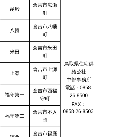
倉吉市広瀬
越殿
町
倉吉市八幡
八幡
町
倉吉市米田
米田
町
鳥取県住宅供
倉吉市上灘
給公社
上灘
町
中部事務所
電話：0858-
倉吉市西福
福守第一
26-8500
守町
FAX：
0858-26-8503
倉吉市不入
福守第二
岡
倉吉市福庭