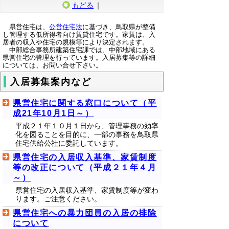
もどる
｜
県営住宅は、
公営住宅法
に基づき、鳥取県が整備
し管理する低所得者向け賃貸住宅です。家賃は、入
居者の収入や住宅の規模等により決定されます。
中部総合事務所建築住宅課では、中部地域にある
県営住宅の管理を行っています。入居募集等の詳細
については、お問い合せ下さい。
入居募集案内など
県営住宅に関する窓口について（平
成21年10月1日～）
平成２１年１０月１日から、管理事務の効率
化を図ることを目的に、一部の事務を鳥取県
住宅供給公社に委託しています。
県営住宅の入居収入基準、家賃制度
等の改正について（平成２１年４月
～）
県営住宅の入居収入基準、家賃制度等が変わ
ります。ご注意ください。
県営住宅への暴力団員の入居の排除
について