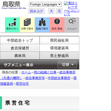
こ
の
ペ
読み上げ
大
元
ー
ジ
を
翻
訳
県外の方へ
分野で探す
組織で探す
防災 緊急
メニュー
す
る
中部総合トップ
県民福祉局
倉吉保健所
環境建築局
農林局
県土整備局
現在の位置：
ホーム
県の組織と仕事
総合事務所
（共通の機関）
総合事務所等
中部総合事務所
環
境建築局
県営住宅
県営住宅