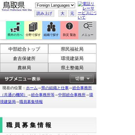
こ
の
ペ
読み上げ
大
元
ー
ジ
を
翻
訳
県外の方へ
分野で探す
組織で探す
防災 緊急
メニュー
す
る
中部総合トップ
県民福祉局
倉吉保健所
環境建築局
農林局
県土整備局
現在の位置：
ホーム
県の組織と仕事
総合事務所
（共通の機関）
総合事務所等
中部総合事務所
環
境建築局
職員募集情報
職員募集情報