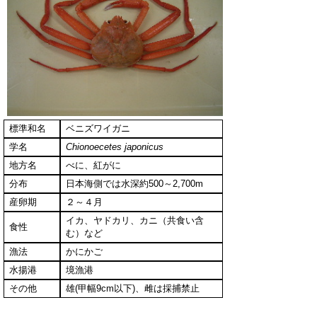
標準和名
ベニズワイガニ
学名
Chionoecetes japonicus
地方名
べに、紅がに
分布
日本海側では水深約500～2,700m
産卵期
２～４月
イカ、ヤドカリ、カニ（共食い含
食性
む）など
漁法
かにかご
水揚港
境漁港
その他
雄(甲幅9cm以下)、雌は採捕禁止