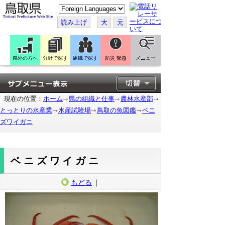
こ
の
ペ
読み上げ
大
元
ー
ジ
を
翻
訳
県外の方へ
分野で探す
組織で探す
防災 緊急
メニュー
す
る
現在の位置：
ホーム
県の組織と仕事
農林水産部
とっとりの水産業
水産試験場
鳥取の魚図鑑
ベニ
ズワイガニ
ベニズワイガニ
もどる
｜