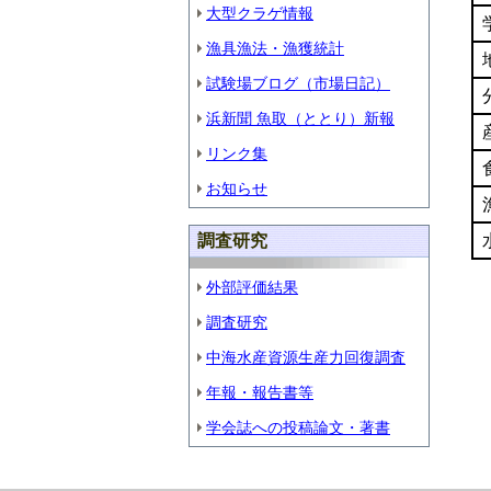
大型クラゲ情報
漁具漁法・漁獲統計
試験場ブログ（市場日記）
浜新聞 魚取（ととり）新報
リンク集
お知らせ
調査研究
外部評価結果
調査研究
中海水産資源生産力回復調査
年報・報告書等
学会誌への投稿論文・著書