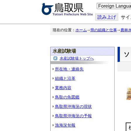
こ
の
ペ
ー
読み上げ
サイ
ジ
を
翻
現在の位置：
ホーム
県の組織と仕事
農林
訳
す
る
水産試験場
水産試験場トップへ
所在地・連絡先
組織と沿革
業務内容
鳥取の魚図鑑
鳥取県沖海況の現状
鳥取県沖海況の予報
漁海況旬報