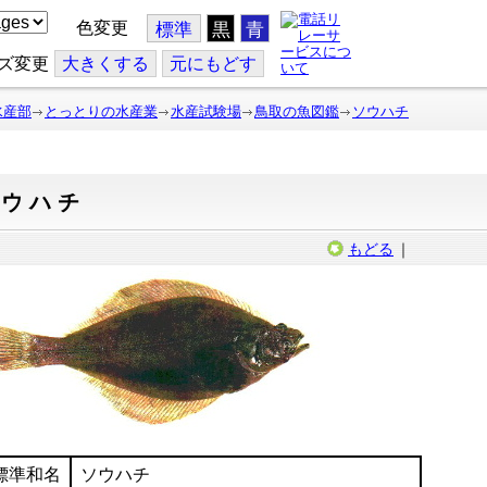
色変更
標準
黒
青
ズ変更
大
きくする
元
にもどす
水産部
とっとりの水産業
水産試験場
鳥取の魚図鑑
ソウハチ
ソウハチ
もどる
｜
標準和名
ソウハチ