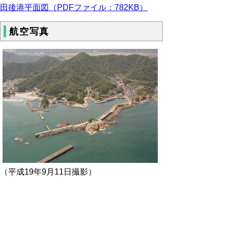
田後港平面図（PDFファイル：782KB）
航空写真
（平成19年9月11日撮影）
▲ページ上部に戻る
と
個人情報保護
|
リンクについて
|
著作権に