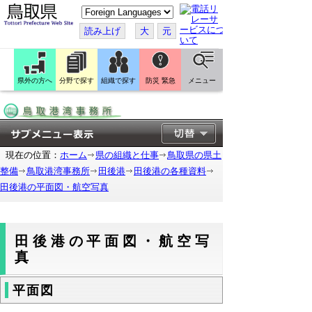
こ
の
ペ
読み上げ
大
元
ー
ジ
を
翻
訳
県外の方へ
分野で探す
組織で探す
防災 緊急
メニュー
す
る
現在の位置：
ホーム
県の組織と仕事
鳥取県の県土
整備
鳥取港湾事務所
田後港
田後港の各種資料
田後港の平面図・航空写真
田後港の平面図・航空写
真
平面図