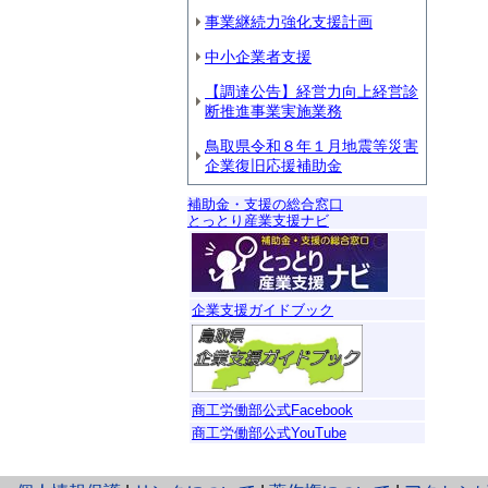
事業継続力強化支援計画
中小企業者支援
【調達公告】経営力向上経営診
断推進事業実施業務
鳥取県令和８年１月地震等災害
企業復旧応援補助金
補助金・支援の総合窓口
とっとり産業支援ナビ
企業支援ガイドブック
商工労働部公式Facebook
商工労働部公式YouTube