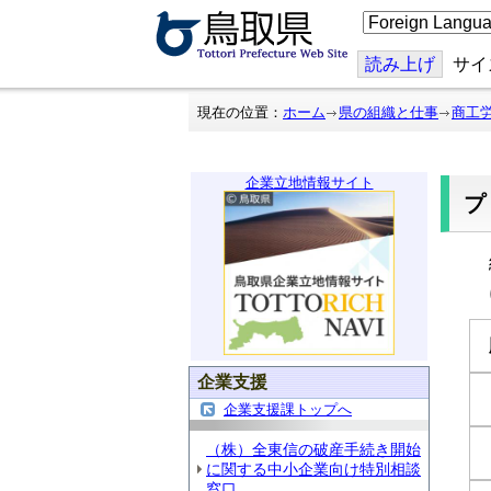
こ
の
ペ
ー
読み上げ
サイ
ジ
を
翻
現在の位置：
ホーム
県の組織と仕事
商工
訳
す
る
企業立地情報サイト
企業支援
企業支援課トップへ
（株）全東信の破産手続き開始
に関する中小企業向け特別相談
窓口