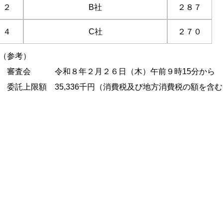
２
B
社
２８７
４
C
社
２７０
（参考）
審査会 令和８年２月２６日（木）午前９時
15
分から 
委託上限額
35,336
千円（消費税及び地方消費税の額を含む