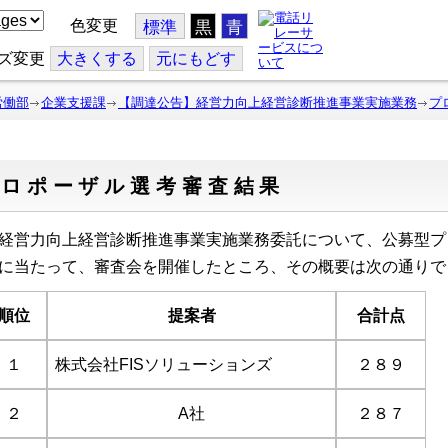
色変更
標準
黒
青
ズ変更
大
きくする
元
にもどす
労働部
企業支援課
【調達公告】経営力向上経営診断推進事業実施業務
プ
プロポーザル選考審査結果
経営力向上経営診断推進事業実施業務委託について、公募型プ
に当たって、審査会を開催したところ、その概要は次の通りで
順位
提案者
合計点
１
株式会社FISソリューションズ
２８９
２
A
社
２８７