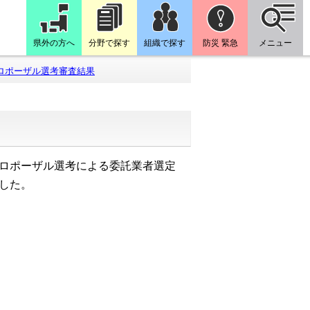
県外の方へ
分野で探す
組織で探す
防災 緊急
メニュー
ロポーザル選考審査結果
ロポーザル選考による委託業者選定
した。