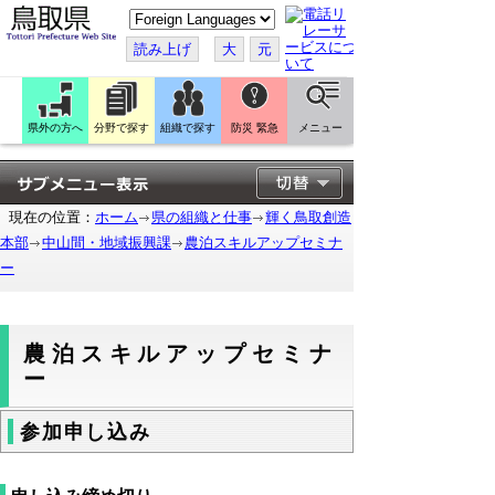
こ
の
ペ
読み上げ
大
元
ー
ジ
を
翻
訳
県外の方へ
分野で探す
組織で探す
防災 緊急
メニュー
す
る
現在の位置：
ホーム
県の組織と仕事
輝く鳥取創造
本部
中山間・地域振興課
農泊スキルアップセミナ
ー
農泊スキルアップセミナ
ー
参加申し込み