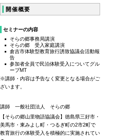
開催概要
セミナーの内容
そらの郷事務局講演
そらの郷 受入家庭講演
倉吉市体験型教育旅行誘致協議会活動報
告
参加者全員で民泊体験受入についてグル
ープMT
※講師・内容は予告なく変更となる場合がご
ざいます。
講師 一般社団法人 そらの郷
【そらの郷山里物語協議会】徳島県三好市・
美馬市・東みよし町・つるぎ町の2市2町で
教育旅行の体験受入を積極的に実施されてい