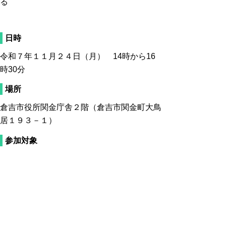
る
日時
令和７年１１月２４日（月） 14時から16
時30分
場所
倉吉市役所関金庁舎２階（倉吉市関金町大鳥
居１９３－１）
参加対象
教育旅行の民泊受け入れに関心を持つ個人、
団体、行政関係者
参加費
無料