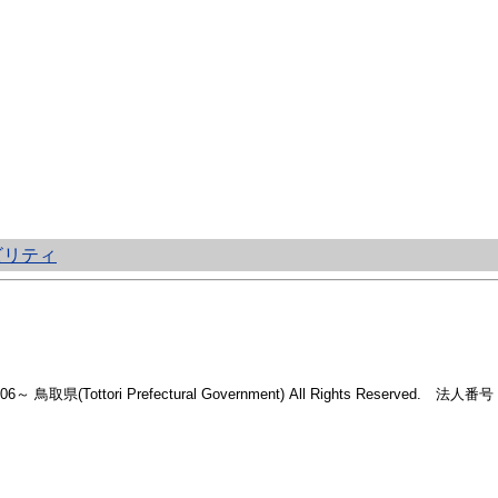
ビリティ
2006～ 鳥取県(Tottori Prefectural Government) All Rights Reserved. 法人番号