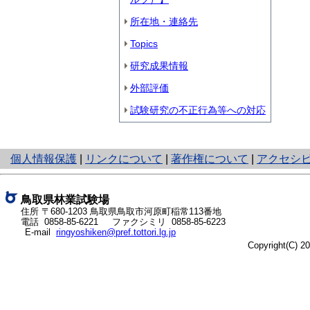
所在地・連絡先
Topics
研究成果情報
外部評価
試験研究の不正行為等への対応
と
個人情報保護
|
リンクについて
|
著作権について
|
アクセシ
り
ネ
ッ
鳥取県林業試験場
ト
住所 〒680-1203
鳥取県鳥取市河原町稲常113番地
電話
0858-85-6221
ファクシミリ 0858-85-6223
へ
E-mail
ringyoshiken@pref.tottori.lg.jp
の
Copyright(C) 