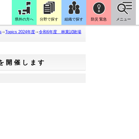
県外の方へ
分野で探す
組織で探す
防災 緊急
メニュー
s
Topics 2024年度
令和6年度 林業試験場
を開催します