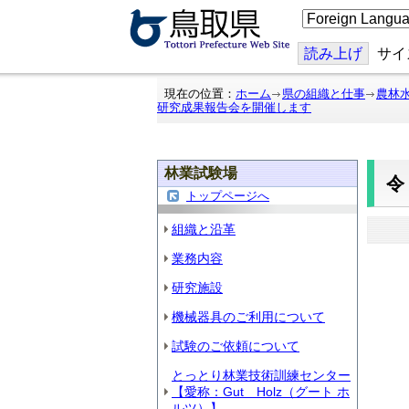
こ
の
ペ
ー
読み上げ
サイ
ジ
を
翻
現在の位置：
ホーム
県の組織と仕事
農林
訳
研究成果報告会を開催します
す
る
林業試験場
令
トップページへ
組織と沿革
業務内容
研究施設
機械器具のご利用について
試験のご依頼について
とっとり林業技術訓練センター
【愛称：Gut Holz（グート ホ
ルツ）】