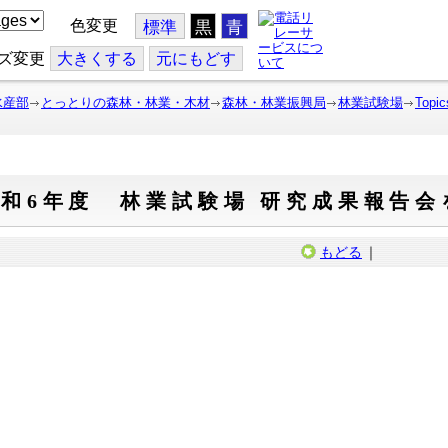
色変更
標準
黒
青
ズ変更
大
きくする
元
にもどす
水産部
とっとりの森林・林業・木材
森林・林業振興局
林業試験場
Topic
和6年度 林業試験場 研究成果報告会
もどる
｜