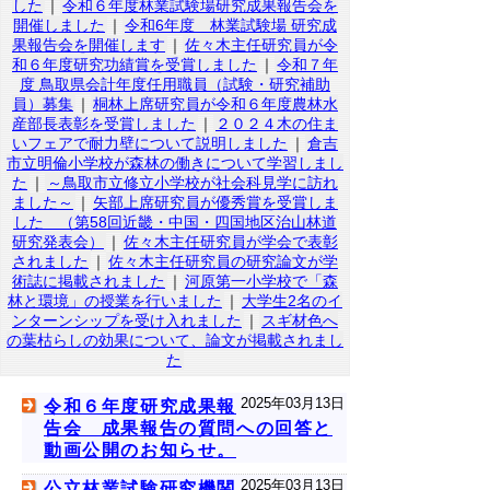
した
｜
令和６年度林業試験場研究成果報告会を
開催しました
｜
令和6年度 林業試験場 研究成
果報告会を開催します
｜
佐々木主任研究員が令
和６年度研究功績賞を受賞しました
｜
令和７年
度 鳥取県会計年度任用職員（試験・研究補助
員）募集
｜
桐林上席研究員が令和６年度農林水
産部長表彰を受賞しました
｜
２０２４木の住ま
いフェアで耐力壁について説明しました
｜
倉吉
市立明倫小学校が森林の働きについて学習しまし
た
｜
～鳥取市立修立小学校が社会科見学に訪れ
ました～
｜
矢部上席研究員が優秀賞を受賞しま
した （第58回近畿・中国・四国地区治山林道
研究発表会）
｜
佐々木主任研究員が学会で表彰
されました
｜
佐々木主任研究員の研究論文が学
術誌に掲載されました
｜
河原第一小学校で「森
林と環境」の授業を行いました
｜
大学生2名のイ
ンターンシップを受け入れました
｜
スギ材色へ
の葉枯らしの効果について、論文が掲載されまし
た
2025年03月13日
令和６年度研究成果報
告会 成果報告の質問への回答と
動画公開のお知らせ。
2025年03月13日
公立林業試験研究機関