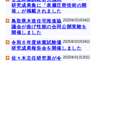
研究成果集に「表層圧密技術の開
発」が掲載されました
2025年03月04日
鳥取県木造住宅推進協
議会が曲げ性能の合同公開実験を
開催しました
2025年03月04日
令和６年度林業試験場
研究成果報告会を開催しました
2025年01月20日
佐々木主任研究員が令
和６年度研究功績賞を受賞しまし
た
次のページへ
▲ページ上部に戻る
と
個人情報保護
|
リンクについて
|
著作権に
り
ついて
|
アクセシビリティ