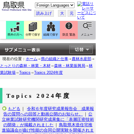
こ
の
ペ
読み上げ
大
元
ー
ジ
を
翻
訳
県外の方へ
分野で探す
組織で探す
防災 緊急
メニュー
す
る
現在の位置：
ホーム
県の組織と仕事
農林水産部
とっとりの森林・林業・木材
森林・林業振興局
林
業試験場
Topics
Topics 2024年度
Topics 2024年度
もどる
｜
令和６年度研究成果報告会 成果報
告の質問への回答と動画公開のお知らせ。
｜
公
立林業試験研究機関研究成果集に「表層圧密技術
の開発」が掲載されました
｜
鳥取県木造住宅推
進協議会が曲げ性能の合同公開実験を開催されま